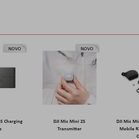
NOVO
NOVO
2S Charging
DJI Mic Mini 2S
DJI Mic Mi
e
Transmitter
Mobile R
C