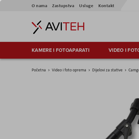
Preskoči
O nama
Zastupstva
Usluge
Kontakt
na
sadržaj
KAMERE I FOTOAPARATI
VIDEO I FO
Početna
Video i foto oprema
Dijelovi za stative
Camge
Skip
to
the
end
of
the
images
gallery