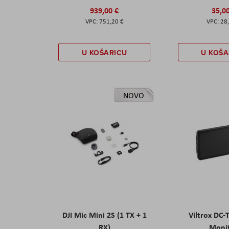
939,00 €
35,0
751,20 €
28
U KOŠARICU
U KOŠA
NOVO
DJI Mic Mini 2S (1 TX + 1
Viltrox DC-
RX)
Moni