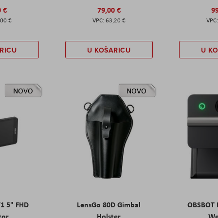
0 €
79,00 €
99
,00 €
63,20 €
RICU
U KOŠARICU
U K
NOVO
NOVO
T1 5" FHD
LensGo 80D Gimbal
OBSBOT M
tor
Holster
W