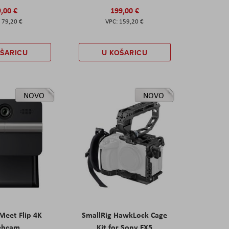
,00 €
199,00 €
79,20 €
159,20 €
OŠARICU
U KOŠARICU
NOVO
NOVO
eet Flip 4K
SmallRig HawkLock Cage
ebcam
Kit for Sony FX5