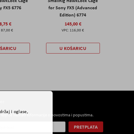
HawkLock Cage
SmallRig HawkLock Cage
y FX5 6776
for Sony FX5 (Advanced
Edition) 6774
8,75 €
145,00 €
87,00 €
116,00 €
OŠARICU
U KOŠARICU
er
ržaj i oglase,
i koji će saznati informacije o novostima i popustima.
PRETPLATA