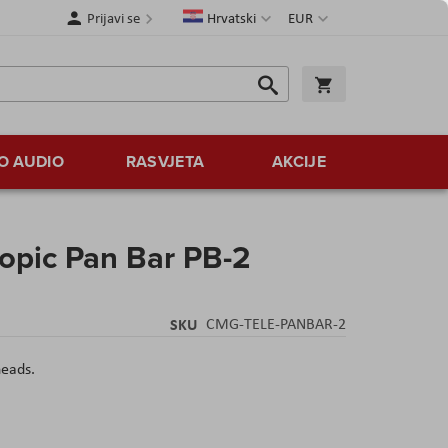
Jezik
Valuta
Prijavi se
Hrvatski
EUR
Traži
Košarica
Traži
O AUDIO
RASVJETA
AKCIJE
opic Pan Bar PB-2
SKU
CMG-TELE-PANBAR-2
heads.