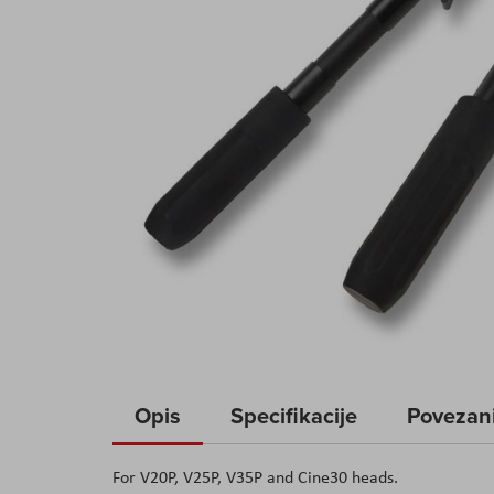
Skip
to
Opis
Specifikacije
Povezani
the
beginning
For V20P, V25P, V35P and Cine30 heads.
of