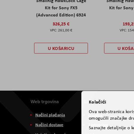
SmallRig HawkLock Cage
SmallRig Haw
Kit for Sony FX5
Kit for Son
(Advanced Edition) 6924
326,25 €
193,2
261,00 €
154
U KOŠARICU
U KOŠA
Web trgovina
Aviteh
Kolačići
Ova web-stranica koris
Načini plaćanja
O nama
omogućili značajke dru
Načini dostave
Zastupstva
Saznajte detaljnije o 