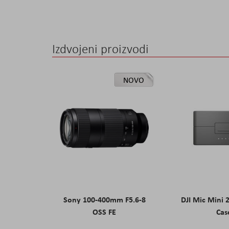
the
images
gallery
Izdvojeni proizvodi
NOVO
Sony 100-400mm F5.6-8
DJI Mic Mini 
OSS FE
Cas