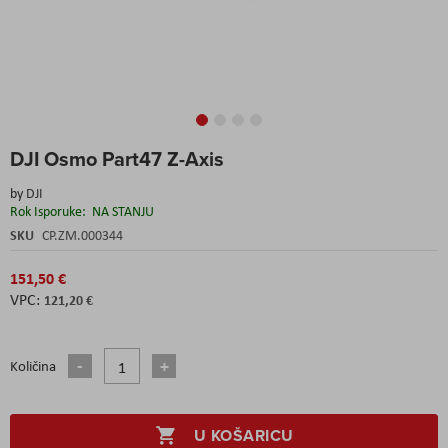
Skip
DJI Osmo Part47 Z-Axis
to
the
by
DJI
beginning
Rok Isporuke:
NA STANJU
of
the
SKU
CP.ZM.000344
images
gallery
151,50 €
121,20 €
Količina
U KOŠARICU