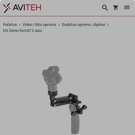
Košarica
Traži
Početna
Video i foto oprema
Dodatna oprema i dijelovi
DJI Osmo Part47 Z-Axis
Skip
to
the
end
of
the
images
gallery