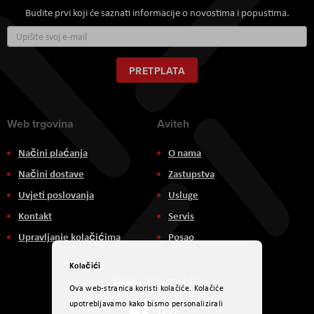
Budite prvi koji će saznati informacije o novostima i popustima.
Prijavite
se
za
naš
PRETPLATA
newsletter:
Web trgovina
Aviteh
Načini plaćanja
O nama
Načini dostave
Zastupstva
Uvjeti poslovanja
Usluge
Kontakt
Servis
Upravljanje kolačićima
Posao
Kolačići
Društvene mreže
Ova web-stranica koristi kolačiće. Kolačiće
upotrebljavamo kako bismo personalizirali