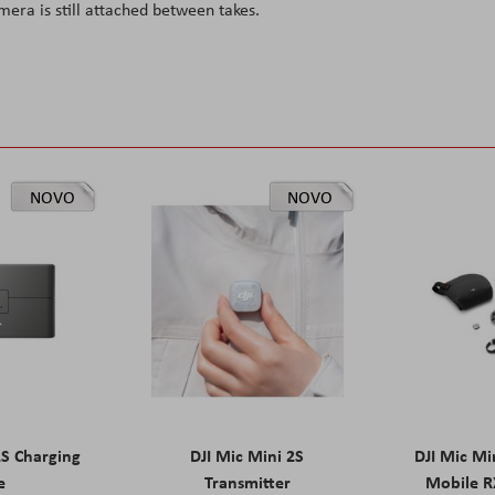
mera is still attached between takes.
NOVO
NOVO
2S Charging
DJI Mic Mini 2S
DJI Mic Mi
e
Transmitter
Mobile R