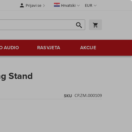
Jezik
Valuta
Prijavi se
Hrvatski
EUR
Traži
Košarica
Traži
O AUDIO
RASVJETA
AKCIJE
ng Stand
SKU
CP.ZM.000109