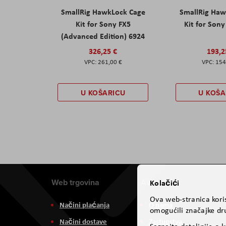
SmallRig HawkLock Cage
SmallRig Haw
Kit for Sony FX5
Kit for Son
(Advanced Edition) 6924
326,25 €
193,2
261,00 €
154
U KOŠARICU
U KOŠA
Web trgovina
Aviteh
Kolačići
Ova web-stranica koris
Načini plaćanja
O nama
omogućili značajke dru
Načini dostave
Zastupstva