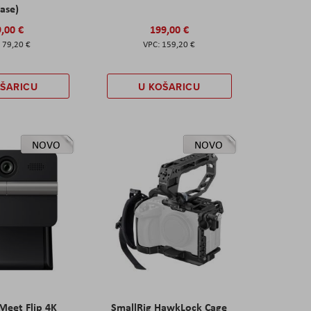
ase)
,00 €
199,00 €
79,20 €
159,20 €
OŠARICU
U KOŠARICU
NOVO
NOVO
eet Flip 4K
SmallRig HawkLock Cage