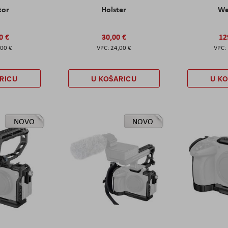
tor
Holster
W
0 €
30,00 €
12
,00 €
24,00 €
RICU
U KOŠARICU
U K
NOVO
NOVO