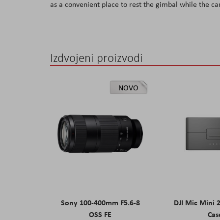
as a convenient place to rest the gimbal while the ca
the
images
gallery
Izdvojeni proizvodi
NOVO
Sony 100-400mm F5.6-8
DJI Mic Mini 
OSS FE
Cas