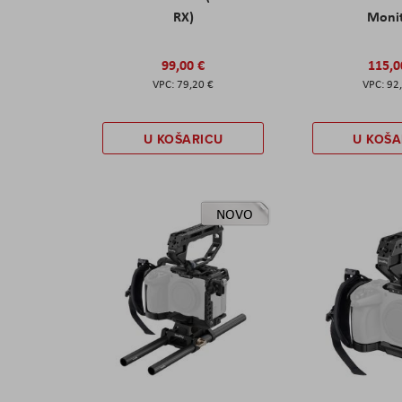
RX)
Moni
99,00 €
115,0
79,20 €
92
U KOŠARICU
U KOŠA
NOVO