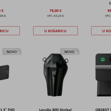
C
0 €
79,00 €
99
,00 €
63,20 €
RICU
U KOŠARICU
U K
NOVO
NOVO
T1 5" FHD
LensGo 80D Gimbal
OBSBOT M