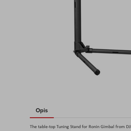
Skip
to
Opis
the
beginning
The table-top Tuning Stand for Ronin Gimbal from DJI 
of