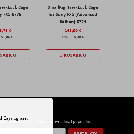
HawkLock Cage
SmallRig HawkLock Cage
y FX5 6776
for Sony FX5 (Advanced
Edition) 6774
8,75 €
145,00 €
87,00 €
116,00 €
OŠARICU
U KOŠARICU
er
ržaj i oglase,
i koji će saznati informacije o novostima i popustima.
PRETPLATA