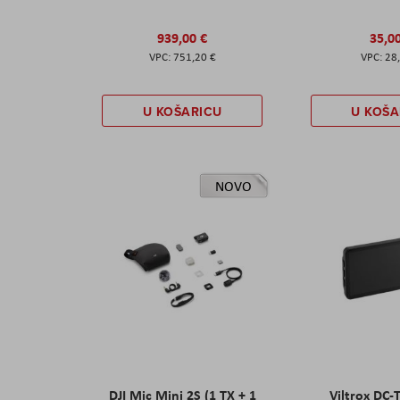
939,00 €
35,0
751,20 €
28
U KOŠARICU
U KOŠA
NOVO
DJI Mic Mini 2S (1 TX + 1
Viltrox DC-