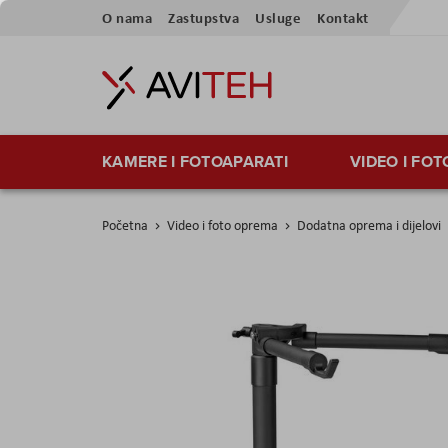
Preskoči
O nama
Zastupstva
Usluge
Kontakt
na
sadržaj
KAMERE I FOTOAPARATI
VIDEO I FO
Početna
Video i foto oprema
Dodatna oprema i dijelovi
Skip
to
the
end
of
the
images
gallery