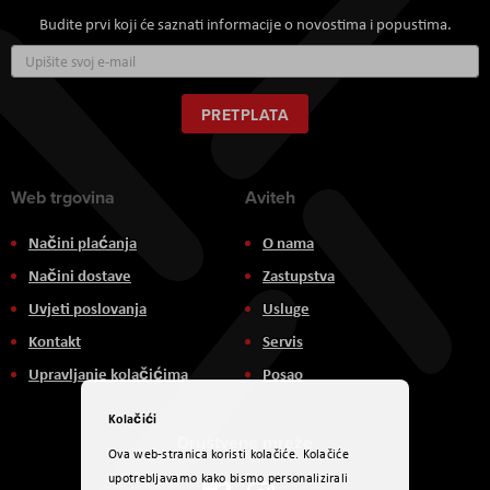
Budite prvi koji će saznati informacije o novostima i popustima.
Prijavite
se
za
naš
PRETPLATA
newsletter:
Web trgovina
Aviteh
Načini plaćanja
O nama
Načini dostave
Zastupstva
Uvjeti poslovanja
Usluge
Kontakt
Servis
Upravljanje kolačićima
Posao
Kolačići
Društvene mreže
Ova web-stranica koristi kolačiće. Kolačiće
upotrebljavamo kako bismo personalizirali