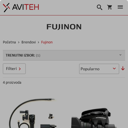
Košarica
Traži
Početna
Brendovi
Fujinon
TRENUTNI IZBOR:
P
Filteri
si
4
proizvoda