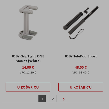
JOBY GripTight ONE
JOBY TelePod Sport
Mount (White)
14,00 €
48,00 €
11,20 €
38,40 €
U KOŠARICU
U KOŠARICU
Stranica
Trenutno pregledavate stranicu
Stranica
Stranica
Sljedeće
1
2