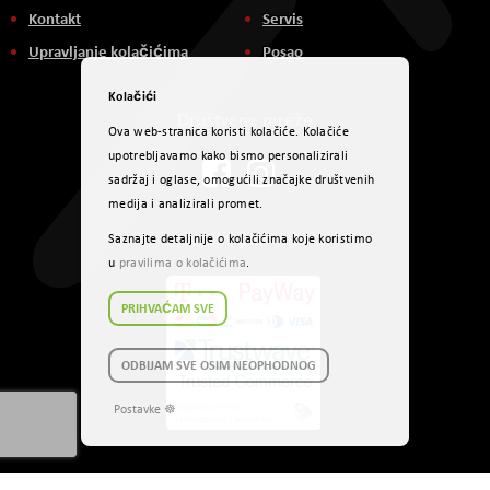
Kontakt
Servis
Upravljanje kolačićima
Posao
Kolačići
Društvene mreže
Ova web-stranica koristi kolačiće. Kolačiće
upotrebljavamo kako bismo personalizirali
sadržaj i oglase, omogućili značajke društvenih
medija i analizirali promet.
Načini plaćanja
Saznajte detaljnije o kolačićima koje koristimo
u
pravilima o kolačićima
.
PRIHVAĆAM SVE
ODBIJAM SVE OSIM NEOPHODNOG
Postavke ☸
Autorsko pravo © 2017 AVITEH Audio Video Tehnologije d.o.o. Sva prava