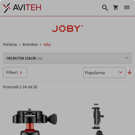
Košarica
Traži
Početna
Brendovi
Joby
TRENUTNI IZBOR:
P
Filteri
si
Proizvodi
1
-
24
od
28