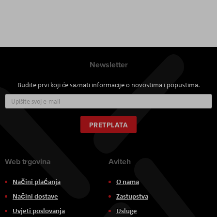
Newsletter
Budite prvi koji će saznati informacije o novostima i popustima.
Prijavite
se
za
naš
PRETPLATA
newsletter:
Web trgovina
Aviteh
Načini plaćanja
O nama
Načini dostave
Zastupstva
Uvjeti poslovanja
Usluge