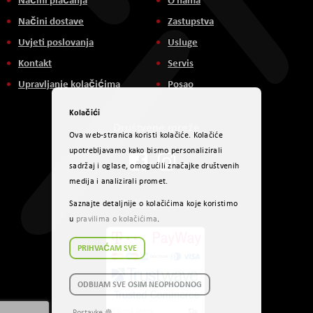
Načini dostave
Zastupstva
Uvjeti poslovanja
Usluge
Kontakt
Servis
Upravljanje kolačićima
Posao
Kolačići
Društvene mreže
Ova web-stranica koristi kolačiće. Kolačiće
upotrebljavamo kako bismo personalizirali
sadržaj i oglase, omogućili značajke društvenih
medija i analizirali promet.
Načini plaćanja
Saznajte detaljnije o kolačićima koje koristimo
u
pravilima o kolačićima
.
PRIHVAĆAM SVE
ODBIJAM SVE OSIM NEOPHODNOG
Postavke ☸