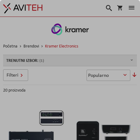
Košarica
Traži
Početna
Brendovi
Kramer Electronics
TRENUTNI IZBOR:
P
Filteri
si
20
proizvoda