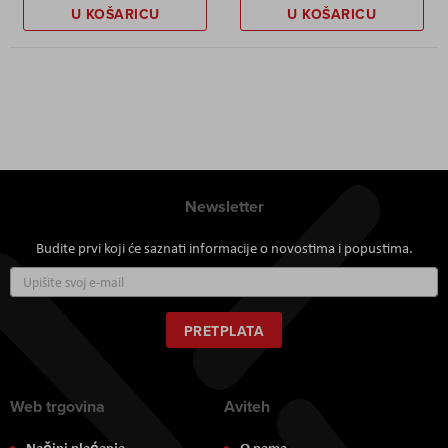
U KOŠARICU
U KOŠARICU
Newsletter
Budite prvi koji će saznati informacije o novostima i popustima.
Prijavite
se
za
naš
PRETPLATA
newsletter:
Web trgovina
Aviteh
Načini plaćanja
O nama