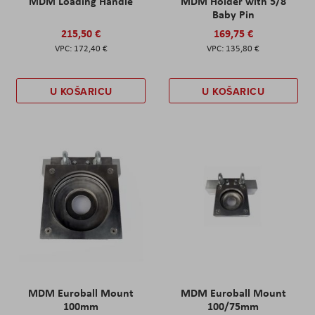
MDM Loading Handle
MDM Holder with 5/8
Baby Pin
215,50 €
169,75 €
172,40 €
135,80 €
U KOŠARICU
U KOŠARICU
MDM Euroball Mount
MDM Euroball Mount
100mm
100/75mm