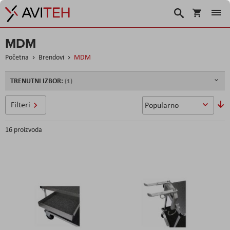
Košarica
Traži
MDM
Početna
Brendovi
MDM
TRENUTNI IZBOR:
P
Filteri
si
16
proizvoda