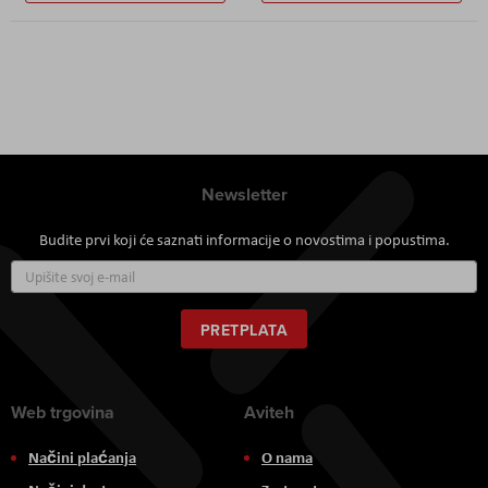
Newsletter
Budite prvi koji će saznati informacije o novostima i popustima.
Prijavite
se
za
naš
PRETPLATA
newsletter:
Web trgovina
Aviteh
Načini plaćanja
O nama