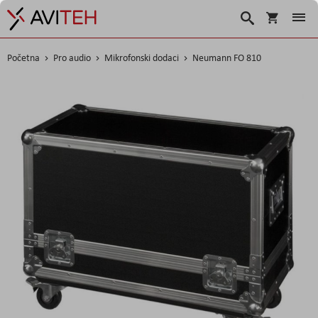
Košarica
Traži
Početna
Pro audio
Mikrofonski dodaci
Neumann FO 810
Skip
to
the
end
of
the
images
gallery