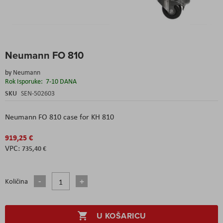
Skip
Neumann FO 810
to
the
by
Neumann
beginning
Rok Isporuke:
7-10 DANA
of
the
SKU
SEN-502603
images
gallery
Neumann FO 810 case for KH 810
919,25 €
735,40 €
Količina
U KOŠARICU