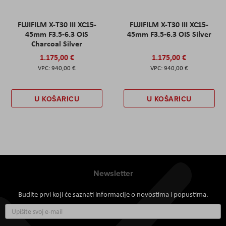
FUJIFILM X-T30 III XC15-
FUJIFILM X-T30 III XC15-
45mm F3.5-6.3 OIS
45mm F3.5-6.3 OIS Silver
Charcoal Silver
1.175,00 €
1.175,00 €
940,00 €
940,00 €
U KOŠARICU
U KOŠARICU
Newsletter
Budite prvi koji će saznati informacije o novostima i popustima.
Prijavite
se