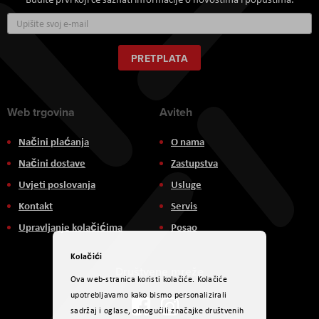
Prijavite
se
za
naš
PRETPLATA
newsletter:
Web trgovina
Aviteh
Načini plaćanja
O nama
Načini dostave
Zastupstva
Uvjeti poslovanja
Usluge
Kontakt
Servis
Upravljanje kolačićima
Posao
Kolačići
Društvene mreže
Ova web-stranica koristi kolačiće. Kolačiće
upotrebljavamo kako bismo personalizirali
sadržaj i oglase, omogućili značajke društvenih