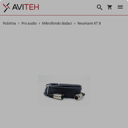
Košarica
Traži
Početna
Pro audio
Mikrofonski dodaci
Neumann KT 8
Skip
to
the
end
of
the
images
gallery