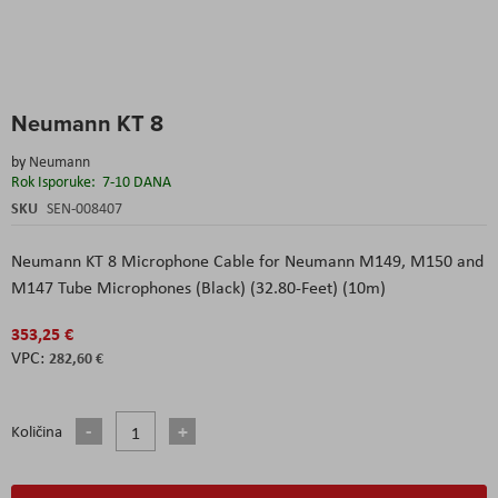
Skip
Neumann KT 8
to
the
by
Neumann
beginning
Rok Isporuke:
7-10 DANA
of
the
SKU
SEN-008407
images
gallery
Neumann KT 8 Microphone Cable for Neumann M149, M150 and
M147 Tube Microphones (Black) (32.80-Feet) (10m)
353,25 €
282,60 €
Količina