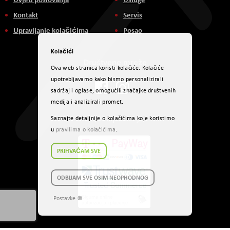
Kontakt
Servis
Upravljanje kolačićima
Posao
Kolačići
Društvene mreže
Ova web-stranica koristi kolačiće. Kolačiće
upotrebljavamo kako bismo personalizirali
sadržaj i oglase, omogućili značajke društvenih
medija i analizirali promet.
Načini plaćanja
Saznajte detaljnije o kolačićima koje koristimo
u
pravilima o kolačićima
.
PRIHVAĆAM SVE
ODBIJAM SVE OSIM NEOPHODNOG
Postavke ☸