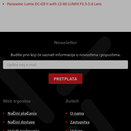
Panasonic Lumix DC-G9 II with 12-60 LUMIX F3.5-5.6 Lens
Newsletter
Budite prvi koji će saznati informacije o novostima i popustima.
Prijavite
se
za
naš
PRETPLATA
newsletter:
Web trgovina
Aviteh
Načini plaćanja
O nama
Načini dostave
Zastupstva
Uvjeti poslovanja
Usluge