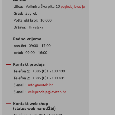
Ulica:
Velimira Škorpika 10
pogledaj lokaciju
Grad:
Zagreb
Poštanski broj:
10 000
Država:
Hrvatska
Radno vrijeme
pon-čet
09:00 - 17:00
petak
09:00 - 16:00
Kontakt prodaja
Telefon 1:
+385 (0)1 2100 400
Telefon 2:
+385 (0)1 2100 401
E-mail:
info@aviteh.hr
E-mail:
veleprodaja@aviteh.hr
Kontakt web shop
(status web narudžbi)