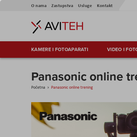
Preskoči
O nama
Zastupstva
Usluge
Kontakt
na
sadržaj
KAMERE I FOTOAPARATI
VIDEO I FO
Panasonic online t
Početna
Panasonic online trening