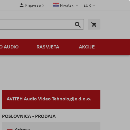
Jezik
Valuta
Prijavi se
Hrvatski
EUR
Traži
Košarica
Traži
O AUDIO
RASVJETA
AKCIJE
AVITEH Audio Video Tehnologije d.o.o.
POSLOVNICA - PRODAJA
Adresa