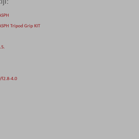
ji:
 ASPH
SPH Tripod Grip KIT
.S.
f2.8-4.0