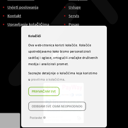
Uvjeti poslovanja
Usluge
Kontakt
Servis
Upravljanje kolačićima
Posao
Kolačići
Društvene mreže
Ova web-stranica koristi kolačiće. Kolačiće
upotrebljavamo kako bismo personalizirali
sadržaj i oglase, omogućili značajke društvenih
medija i analizirali promet.
Načini plaćanja
Saznajte detaljnije o kolačićima koje koristimo
u
pravilima o kolačićima
.
PRIHVAĆAM SVE
ODBIJAM SVE OSIM NEOPHODNOG
Postavke ☸