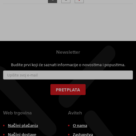
Newsletter
Budite prvi koji će saznati informacije o novostima i popustima.
Prijavite
se
za
naš
PRETPLATA
newsletter:
Web trgovina
Aviteh
Načini plaćanja
O nama
Načini dostave
Zastupstva