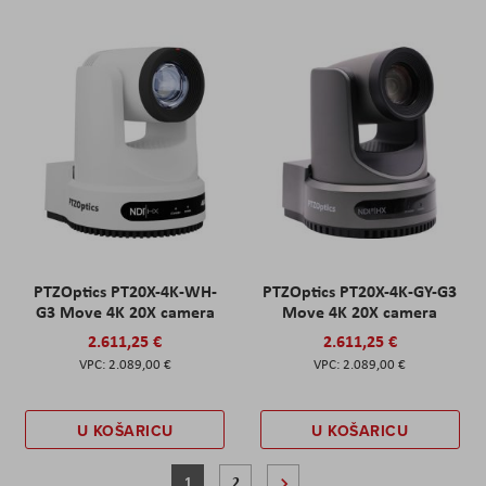
PTZOptics PT20X-4K-WH-
PTZOptics PT20X-4K-GY-G3
G3 Move 4K 20X camera
Move 4K 20X camera
2.611,25 €
2.611,25 €
2.089,00 €
2.089,00 €
U KOŠARICU
U KOŠARICU
Stranica
Trenutno pregledavate stranicu
Stranica
Stranica
Sljedeće
1
2