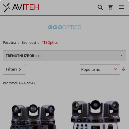
Košarica
Traži
Početna
Brendovi
PTZOptics
TRENUTNI IZBOR:
P
Filteri
si
Proizvodi
1
-
24
od
42