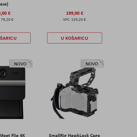
ase)
,00 €
199,00 €
79,20 €
159,20 €
OŠARICU
U KOŠARICU
NOVO
NOVO
eet Flip 4K
SmallRig HawkLock Cage