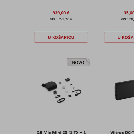
939,00 €
35,0
751,20 €
28
U KOŠARICU
U KOŠA
NOVO
DJI Mic Mini 2S (1 TX + 1
Viltrox DC-