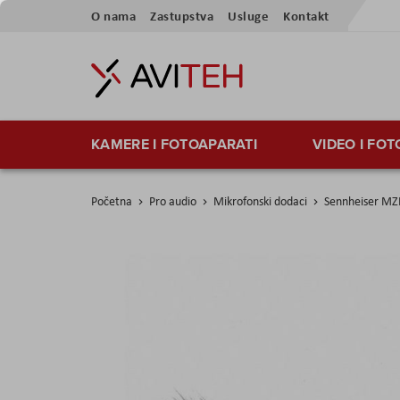
Preskoči
O nama
Zastupstva
Usluge
Kontakt
na
sadržaj
KAMERE I FOTOAPARATI
VIDEO I FO
Početna
Pro audio
Mikrofonski dodaci
Sennheiser MZ
Skip
to
the
end
of
the
images
gallery