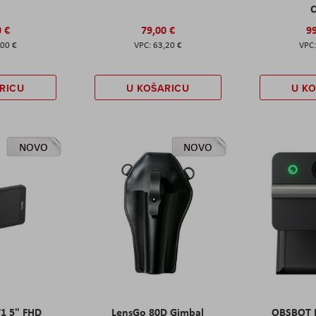
C
0 €
79,00 €
99
,00 €
63,20 €
RICU
U KOŠARICU
U K
NOVO
NOVO
T1 5" FHD
LensGo 80D Gimbal
OBSBOT M