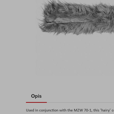
Skip
to
Opis
the
beginning
Used in conjunction with the MZW 70-1, this 'hairy'
of