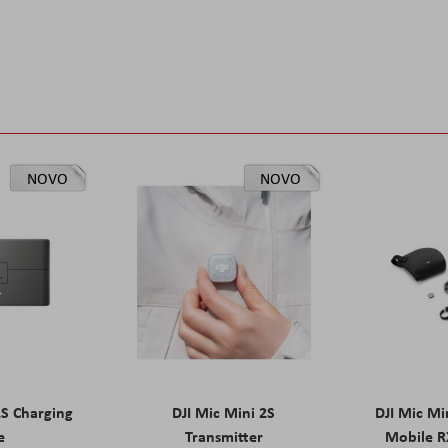
NOVO
NOVO
2S Charging
DJI Mic Mini 2S
DJI Mic Mi
e
Transmitter
Mobile R