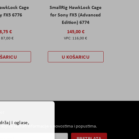
HawkLock Cage
SmallRig HawkLock Cage
y FX5 6776
for Sony FX5 (Advanced
Edition) 6774
8,75 €
145,00 €
87,00 €
116,00 €
OŠARICU
U KOŠARICU
er
ržaj i oglase,
i koji će saznati informacije o novostima i popustima.
PRETPLATA