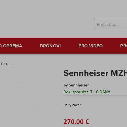
TO OPREMA
DRONOVI
PRO VIDEO
PR
H 70-1
Sennheiser MZH
by
Sennheiser
Rok Isporuke:
7-10 DANA
Hairy cover
270,00 €