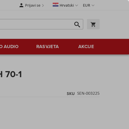
Jezik
Valuta
Prijavi se
Hrvatski
EUR
Traži
Košarica
Traži
O AUDIO
RASVJETA
AKCIJE
 70-1
SKU
SEN-003225