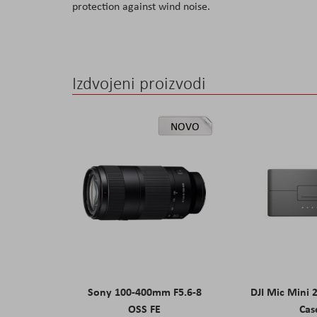
protection against wind noise.
the
images
gallery
Izdvojeni proizvodi
NOVO
Sony 100-400mm F5.6-8
DJI Mic Mini 
OSS FE
Cas