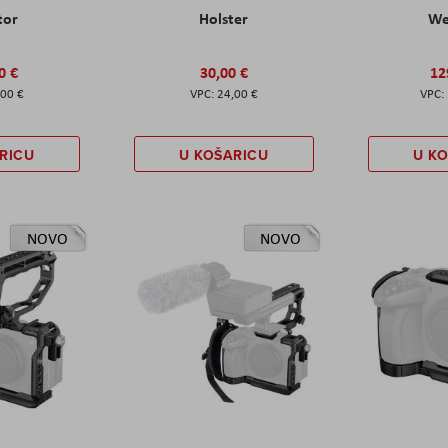
tor
Holster
W
0 €
30,00 €
12
,00 €
24,00 €
RICU
U KOŠARICU
U K
NOVO
NOVO