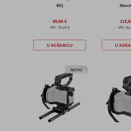
RX)
Moni
99,00 €
115,0
79,20 €
92
U KOŠARICU
U KOŠA
NOVO