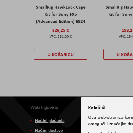
SmallRig HawkLock Cage
SmallRig Haw
Kit for Sony FX5
Kit for Son
(Advanced Edition) 6924
326,25 €
193,2
261,00 €
154
U KOŠARICU
U KOŠA
Web trgovina
Aviteh
Kolačići
Ova web-stranica koris
Načini plaćanja
O nama
omogućili značajke dru
Načini dostave
Zastupstva