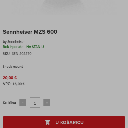
Skip
Sennheiser MZS 600
to
the
by
Sennheiser
beginning
Rok Isporuke:
NA STANJU
of
the
SKU
SEN-505570
images
gallery
Shock mount
20,00 €
16,00 €
Količina
U KOŠARICU