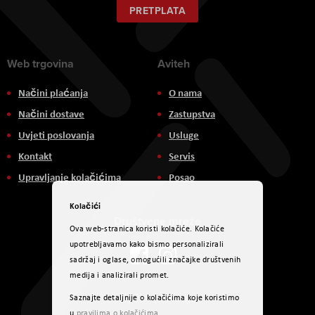
naš
PRETPLATA
newsletter:
Web trgovina
Aviteh
Načini plaćanja
O nama
Načini dostave
Zastupstva
Uvjeti poslovanja
Usluge
Kontakt
Servis
Upravljanje kolačićima
Posao
Kolačići
Društvene mreže
Ova web-stranica koristi kolačiće. Kolačiće
upotrebljavamo kako bismo personalizirali
sadržaj i oglase, omogućili značajke društvenih
medija i analizirali promet.
Načini plaćanja
Saznajte detaljnije o kolačićima koje koristimo
u
pravilima o kolačićima
.