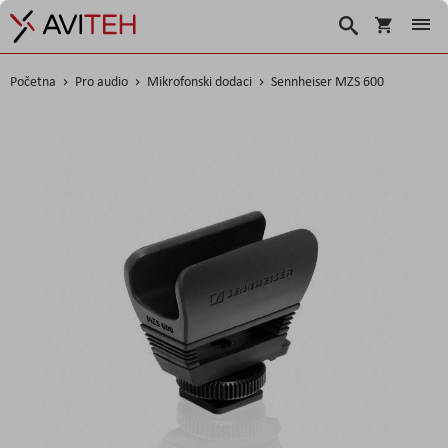
Košarica
Traži
Početna
Pro audio
Mikrofonski dodaci
Sennheiser MZS 600
Skip
to
the
end
of
the
images
gallery