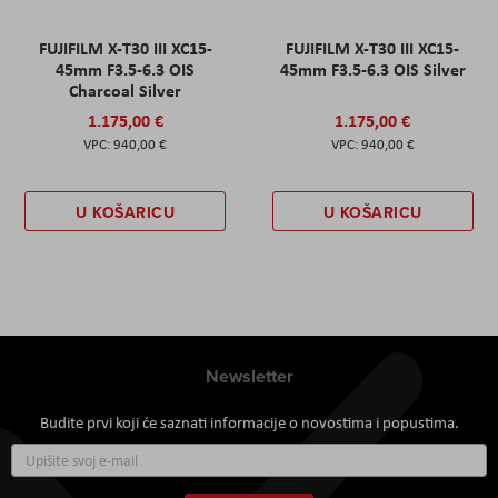
FUJIFILM X-T30 III XC15-
FUJIFILM X-T30 III XC15-
45mm F3.5-6.3 OIS
45mm F3.5-6.3 OIS Silver
Charcoal Silver
1.175,00 €
1.175,00 €
940,00 €
940,00 €
U KOŠARICU
U KOŠARICU
Newsletter
Budite prvi koji će saznati informacije o novostima i popustima.
Prijavite
se
za