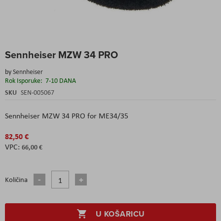
Skip
Sennheiser MZW 34 PRO
to
the
by
Sennheiser
beginning
Rok Isporuke:
7-10 DANA
of
the
SKU
SEN-005067
images
gallery
Sennheiser MZW 34 PRO for ME34/35
82,50 €
66,00 €
Količina
U KOŠARICU