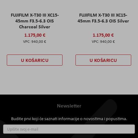
FUJIFILM X-T30 III XC15-
FUJIFILM X-T30 III XC15-
45mm F3.5-6.3 OIS
45mm F3.5-6.3 OIS Silver
Charcoal Silver
1.175,00 €
1.175,00 €
940,00 €
940,00 €
U KOŠARICU
U KOŠARICU
Newsletter
Budite prvi koji će saznati informacije o novostima i popustima.
Prijavite
se