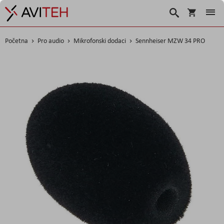
Košarica
Traži
Početna
Pro audio
Mikrofonski dodaci
Sennheiser MZW 34 PRO
Skip
to
the
end
of
the
images
gallery