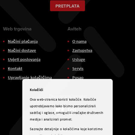
za
naš
PRETPLATA
newsletter:
Web trgovina
Aviteh
Načini plaćanja
O nama
Načini dostave
Zastupstva
Uvjeti poslovanja
Usluge
Kontakt
Servis
Upravljanje kolačićima
Posao
Kolačići
Društvene mreže
Ova web-stranica koristi kolačiće. Kolačiće
upotrebljavamo kako bismo personalizirali
sadržaj i oglase, omogućili značajke društvenih
medija i analizirali promet.
Načini plaćanja
Saznajte detaljnije o kolačićima koje koristimo