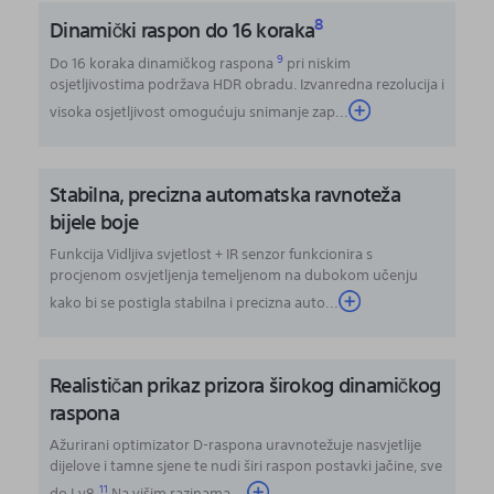
8
Dinamički raspon do 16 koraka
9
Do 16 koraka dinamičkog raspona
pri niskim
osjetljivostima podržava HDR obradu. Izvanredna rezolucija i
visoka osjetljivost omogućuju snimanje zap
...
Stabilna, precizna automatska ravnoteža
bijele boje
Funkcija Vidljiva svjetlost + IR senzor funkcionira s
procjenom osvjetljenja temeljenom na dubokom učenju
kako bi se postigla stabilna i precizna auto...
Realističan prikaz prizora širokog dinamičkog
raspona
Ažurirani optimizator D-raspona uravnotežuje nasvjetlije
dijelove i tamne sjene te nudi širi raspon postavki jačine, sve
11
do Lv8.
Na višim razinama
...