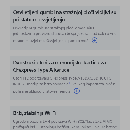
Osvijetljeni gumbi na stražnjoj ploči vidljivi su
pri slabom osvjetljenju
Osvijetljeni gumbi na stražnjoj ploči omogućuju
jednostavnu provjeru statusa i besprijekoran rad čak i u vrlo
mračnim uvjetima. Osvjetljenje gumba mož...
Dvostruki utori za memorijsku karticu za
CFexpress Type A kartice
Utori 1 i 2 podržavaju CFexpress Type A i SDXC/SDHC UHS-
47
II/UHS-I medije za brzo snimanje
velikog kapaciteta. Načini
pohrane uključuju istovremeno s
...
Brži, stabilniji Wi-Fi
Ugrađeni bežični LAN podržava Wi-Fi 802.11ax s 2x2 MIMO
pružajući bržu i stabilniju bežičnu komunikaciju velike brzine