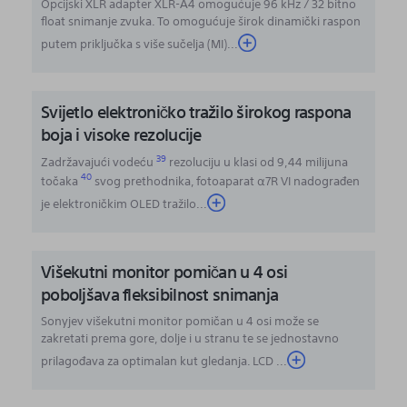
Opcijski XLR adapter XLR-A4 omogućuje 96 kHz / 32 bitno
float snimanje zvuka. To omogućuje širok dinamički raspon
putem priključka s više sučelja (MI)...
Svijetlo elektroničko tražilo širokog raspona
boja i visoke rezolucije
39
Zadržavajući vodeću
rezoluciju u klasi od 9,44 milijuna
40
točaka
svog prethodnika, fotoaparat α7R VI nadograđen
je elektroničkim OLED tražilo
...
Višekutni monitor pomičan u 4 osi
poboljšava fleksibilnost snimanja
Sonyjev višekutni monitor pomičan u 4 osi može se
zakretati prema gore, dolje i u stranu te se jednostavno
prilagođava za optimalan kut gledanja. LCD ...