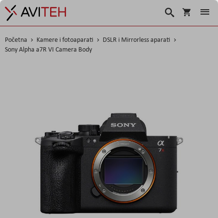
Košarica
Traži
Početna
Kamere i fotoaparati
DSLR i Mirrorless aparati
Sony Alpha a7R VI Camera Body
Skip
to
the
end
of
the
images
gallery