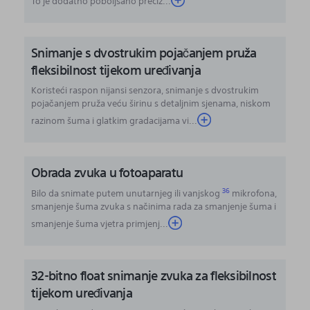
To je dodatno poboljšano preciz
...
Snimanje s dvostrukim pojačanjem pruža
fleksibilnost tijekom uređivanja
Koristeći raspon nijansi senzora, snimanje s dvostrukim
pojačanjem pruža veću širinu s detaljnim sjenama, niskom
razinom šuma i glatkim gradacijama vi...
Obrada zvuka u fotoaparatu
36
Bilo da snimate putem unutarnjeg ili vanjskog
mikrofona,
smanjenje šuma zvuka s načinima rada za smanjenje šuma i
smanjenje šuma vjetra primjenj
...
32-bitno float snimanje zvuka za fleksibilnost
tijekom uređivanja