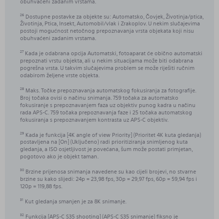
obuhvaćeni zadanim vrstama.
Dostupne postavke za objekte su: Automatsko, Čovjek, Životinja/ptica,
26
Životinja, Ptica, Insekt, Automobil/vlak i Zrakoplov. U nekim slučajevima
postoji mogućnost netočnog prepoznavanja vrsta objekata koji nisu
obuhvaćeni zadanim vrstama.
Kada je odabrana opcija Automatski, fotoaparat će obično automatski
27
prepoznati vrstu objekta, ali u nekim situacijama može biti odabrana
pogrešna vrsta. U takvim slučajevima problem se može riješiti ručnim
odabirom željene vrste objekta.
Maks. Točke prepoznavanja automatskog fokusiranja za fotografije.
28
Broj točaka ovisi o načinu snimanja. 759 točaka za automatsko
fokusiranje s prepoznavanjem faza uz objektiv punog kadra u načinu
rada APS-C. 759 točaka prepoznavanja faze i 25 točaka automatskog
fokusiranja s prepoznavanjem kontrasta uz APS-C objektiv.
Kada je funkcija [4K angle of view Priority] (Prioritet 4K kuta gledanja)
29
postavljena na [On] (Uključeno) radi prioritiziranja snimljenog kuta
gledanja, a ISO osjetljivost je povećana, šum može postati primjetan,
pogotovo ako je objekt taman.
Brzine prijenosa snimanja navedene su kao cijeli brojevi, no stvarne
30
brzine su kako slijedi: 24p = 23,98 fps, 30p = 29,97 fps, 60p = 59,94 fps i
120p = 119,88 fps.
Kut gledanja smanjen je za 8K snimanje.
31
Funkcija [APS-C S35 shooting] (APS-C S35 snimanje) fiksno je
32