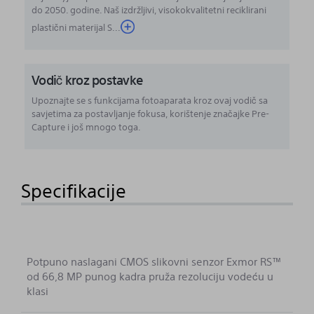
do 2050. godine. Naš izdržljivi, visokokvalitetni reciklirani
plastični materijal S
...
Vodič kroz postavke
Upoznajte se s funkcijama fotoaparata kroz ovaj vodič sa
savjetima za postavljanje fokusa, korištenje značajke Pre-
Capture i još mnogo toga.
Specifikacije
Potpuno naslagani CMOS slikovni senzor Exmor RS™
od 66,8 MP punog kadra pruža rezoluciju vodeću u
klasi