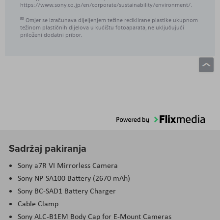
https://www.sony.co.jp/en/corporate/sustainability/environment/.
Omjer se izračunava dijeljenjem težine reciklirane plastike ukupnom
53
težinom plastičnih dijelova u kućištu fotoaparata, ne uključujući
priloženi dodatni pribor.
Sadržaj pakiranja
Sony a7R VI Mirrorless Camera
Sony NP-SA100 Battery (2670 mAh)
Sony BC-SAD1 Battery Charger
Cable Clamp
Sony ALC-B1EM Body Cap for E-Mount Cameras