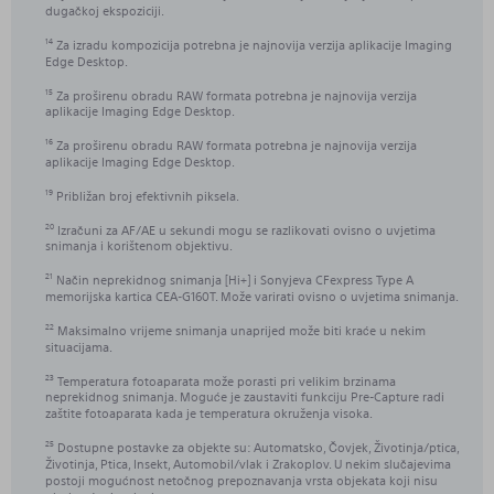
dugačkoj ekspoziciji.
Za izradu kompozicija potrebna je najnovija verzija aplikacije Imaging
14
Edge Desktop.
Za proširenu obradu RAW formata potrebna je najnovija verzija
15
aplikacije Imaging Edge Desktop.
Za proširenu obradu RAW formata potrebna je najnovija verzija
16
aplikacije Imaging Edge Desktop.
Približan broj efektivnih piksela.
19
Izračuni za AF/AE u sekundi mogu se razlikovati ovisno o uvjetima
20
snimanja i korištenom objektivu.
Način neprekidnog snimanja [Hi+] i Sonyjeva CFexpress Type A
21
memorijska kartica CEA-G160T. Može varirati ovisno o uvjetima snimanja.
Maksimalno vrijeme snimanja unaprijed može biti kraće u nekim
22
situacijama.
Temperatura fotoaparata može porasti pri velikim brzinama
23
neprekidnog snimanja. Moguće je zaustaviti funkciju Pre-Capture radi
zaštite fotoaparata kada je temperatura okruženja visoka.
Dostupne postavke za objekte su: Automatsko, Čovjek, Životinja/ptica,
25
Životinja, Ptica, Insekt, Automobil/vlak i Zrakoplov. U nekim slučajevima
postoji mogućnost netočnog prepoznavanja vrsta objekata koji nisu