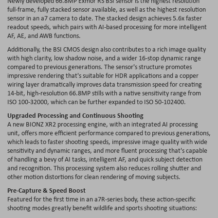
Newly developed 66.8MP Exmor RS BSI sensor is the highest resolution
full-frame, fully stacked sensor available, as well as the highest resolution
sensor in an a7 camera to date. The stacked design achieves 5.6x faster
readout speeds, which pairs with AI-based processing for more intelligent
AF, AE, and AWB functions.
Additionally, the BSI CMOS design also contributes to a rich image quality
with high clarity, low shadow noise, and a wider 16-stop dynamic range
compared to previous generations. The sensor's structure promotes
impressive rendering that's suitable for HDR applications and a copper
wiring layer dramatically improves data transmission speed for creating
14-bit, high-resolution 66.8MP stills with a native sensitivity range from
ISO 100-32000, which can be further expanded to ISO 50-102400.
Upgraded Processing and Continuous Shooting
A new BIONZ XR2 processing engine, with an integrated AI processing
unit, offers more efficient performance compared to previous generations,
which leads to faster shooting speeds, impressive image quality with wide
sensitivity and dynamic ranges, and more fluent processing that's capable
of handling a bevy of AI tasks, intelligent AF, and quick subject detection
and recognition. This processing system also reduces rolling shutter and
other motion distortions for clean rendering of moving subjects.
Pre-Capture & Speed Boost
Featured for the first time in an a7R-series body, these action-specific
shooting modes greatly benefit wildlife and sports shooting situations: