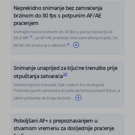
Neprekidno snimanje bez zamračenja
brzinom do 30 fps
s potpunim AF/AE
praćenjem
Snimajte nizove brzinom do 30 fps u punoj rezoluciji od
19
66,8 MP
, uz AF/AE praćenje i bez zamračenja tražila. Do
20
60 AF/AE izračuna u sekundi
...
Snimanje unaprijed za ključne trenutke prije
22
otpuštanja zatvarača
Snimite ključni trenutak, čak i nakon što se dogodi.
Pritisnite gumb zatvarača do pola da biste postavili fokus, a
zatim pritisnite do kraja da biste ...
Poboljšani AF+ s prepoznavanjem u
stvarnom vremenu za dosljednije praćenje