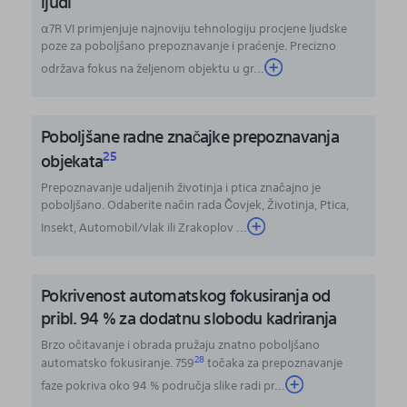
ljudi
α7R VI primjenjuje najnoviju tehnologiju procjene ljudske
poze za poboljšano prepoznavanje i praćenje. Precizno
održava fokus na željenom objektu u gr...
Poboljšane radne značajke prepoznavanja
25
objekata
Prepoznavanje udaljenih životinja i ptica značajno je
poboljšano. Odaberite način rada Čovjek, Životinja, Ptica,
Insekt, Automobil/vlak ili Zrakoplov ...
Pokrivenost automatskog fokusiranja od
pribl. 94 % za dodatnu slobodu kadriranja
Brzo očitavanje i obrada pružaju znatno poboljšano
28
automatsko fokusiranje. 759
točaka za prepoznavanje
faze pokriva oko 94 % područja slike radi pr
...