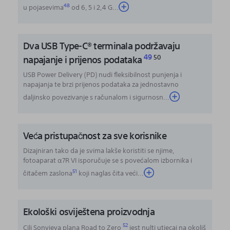
48
u pojasevima
od 6, 5 i 2,4 G
...
Dva USB Type-C® terminala podržavaju
49
napajanje i prijenos podataka
50
USB Power Delivery (PD) nudi fleksibilnost punjenja i
napajanja te brzi prijenos podataka za jednostavno
daljinsko povezivanje s računalom i sigurnosn...
Veća pristupačnost za sve korisnike
Dizajniran tako da je svima lakše koristiti se njime,
fotoaparat α7R VI isporučuje se s povećalom izbornika i
51
čitačem zaslona
koji naglas čita veći
...
Ekološki osviještena proizvodnja
52
Cilj Sonyjeva plana Road to Zero
jest nulti utjecaj na okoliš