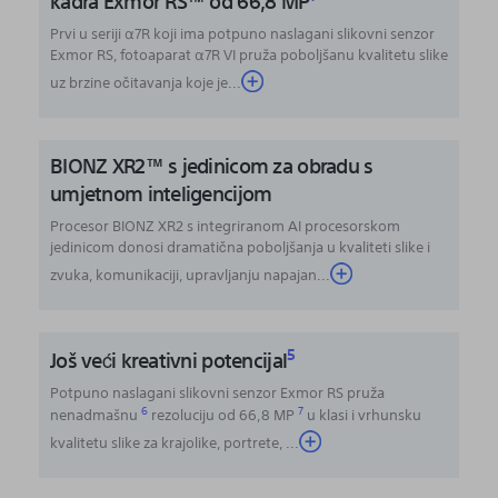
kadra Exmor RS™ od 66,8 MP
Prvi u seriji α7R koji ima potpuno naslagani slikovni senzor
Exmor RS, fotoaparat α7R VI pruža poboljšanu kvalitetu slike
uz brzine očitavanja koje je...
BIONZ XR2™ s jedinicom za obradu s
umjetnom inteligencijom
Procesor BIONZ XR2 s integriranom AI procesorskom
jedinicom donosi dramatična poboljšanja u kvaliteti slike i
zvuka, komunikaciji, upravljanju napajan...
5
Još veći kreativni potencijal
Potpuno naslagani slikovni senzor Exmor RS pruža
6
7
nenadmašnu
rezoluciju od 66,8 MP
u klasi i vrhunsku
kvalitetu slike za krajolike, portrete,
...