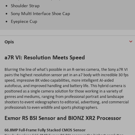
Shoulder Strap
Sony Multi Interface Shoe Cap
Eyepiece Cup
Opis
a7R VI: Resolution Meets Speed
Blurring the line of what's possible in an R-series camera, the Sony a7R VI
pairs the highest resolution sensor yet in an a7 body with incredible 30 fps
speed, impressive 8K video capabilities, more intelligent AI-aided
autofocus, and improved handling and battery life. This hybrid camera is
positioned as a single camera solution for those working in a variety of
genres and mediums, ranging from professional portrait and landscape
shooters to event videographers to editorial, advertising, and commercial
professionals to even wildlife and sports photographers.
Exmor RS BSI Sensor and BIONZ XR2 Processor
66.8MP Full-Frame Fully Stacked CMOS Sensor