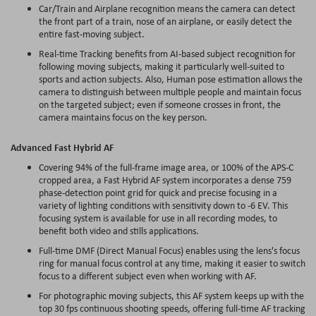
Car/Train and Airplane recognition means the camera can detect
the front part of a train, nose of an airplane, or easily detect the
entire fast-moving subject.
Real-time Tracking benefits from AI-based subject recognition for
following moving subjects, making it particularly well-suited to
sports and action subjects. Also, Human pose estimation allows the
camera to distinguish between multiple people and maintain focus
on the targeted subject; even if someone crosses in front, the
camera maintains focus on the key person.
Advanced Fast Hybrid AF
Covering 94% of the full-frame image area, or 100% of the APS-C
cropped area, a Fast Hybrid AF system incorporates a dense 759
phase-detection point grid for quick and precise focusing in a
variety of lighting conditions with sensitivity down to -6 EV. This
focusing system is available for use in all recording modes, to
benefit both video and stills applications.
Full-time DMF (Direct Manual Focus) enables using the lens's focus
ring for manual focus control at any time, making it easier to switch
focus to a different subject even when working with AF.
For photographic moving subjects, this AF system keeps up with the
top 30 fps continuous shooting speeds, offering full-time AF tracking