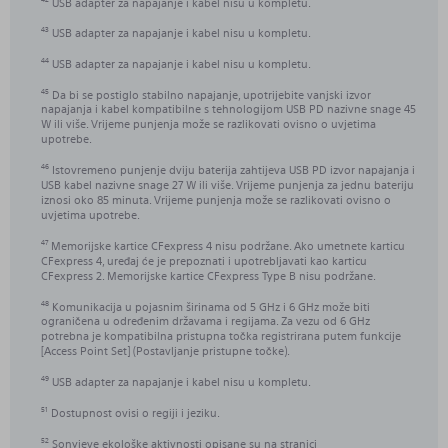
USB adapter za napajanje i kabel nisu u kompletu.
USB adapter za napajanje i kabel nisu u kompletu.
43
USB adapter za napajanje i kabel nisu u kompletu.
44
Da bi se postiglo stabilno napajanje, upotrijebite vanjski izvor
45
napajanja i kabel kompatibilne s tehnologijom USB PD nazivne snage 45
W ili više. Vrijeme punjenja može se razlikovati ovisno o uvjetima
upotrebe.
Istovremeno punjenje dviju baterija zahtijeva USB PD izvor napajanja i
46
USB kabel nazivne snage 27 W ili više. Vrijeme punjenja za jednu bateriju
iznosi oko 85 minuta. Vrijeme punjenja može se razlikovati ovisno o
uvjetima upotrebe.
Memorijske kartice CFexpress 4 nisu podržane. Ako umetnete karticu
47
CFexpress 4, uređaj će je prepoznati i upotrebljavati kao karticu
CFexpress 2. Memorijske kartice CFexpress Type B nisu podržane.
Komunikacija u pojasnim širinama od 5 GHz i 6 GHz može biti
48
ograničena u određenim državama i regijama. Za vezu od 6 GHz
potrebna je kompatibilna pristupna točka registrirana putem funkcije
[Access Point Set] (Postavljanje pristupne točke).
USB adapter za napajanje i kabel nisu u kompletu.
49
Dostupnost ovisi o regiji i jeziku.
51
Sonyjeve ekološke aktivnosti opisane su na stranici
52