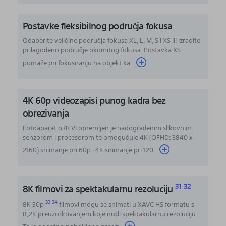
Postavke fleksibilnog područja fokusa
Odaberite veličine područja fokusa XL, L, M, S i XS ili izradite
prilagođeno područje okomitog fokusa. Postavka XS
pomaže pri fokusiranju na objekt ka...
4K 60p videozapisi punog kadra bez
obrezivanja
Fotoaparat α7R VI opremljen je nadograđenim slikovnim
senzorom i procesorom te omogućuje 4K (QFHD: 3840 x
2160) snimanje pri 60p i 4K snimanje pri 120...
31
32
8K filmovi za spektakularnu rezoluciju
33
34
8K 30p
filmovi mogu se snimati u XAVC HS formatu s
8,2K preuzorkovanjem koje nudi spektakularnu rezoluciju.