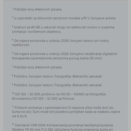
Približan broj efektivnih piksela.
1
U usporedbi sa slikovnim senzorom modela α7R V. Sonyjeva anketa.
2
Izračuni za AF/AE u sekundi mogu se razlikovati ovisno o uvjetima
4
snimanja i korištenom objektivu.
Od najave proizvoda u svibnju 2026. Sonyjevi testovi pri niskoj
5
osjetljivosti.
Od najave proizvoda u svibnju 2026. Sonyjevo istraživanje digitalnih
6
fotoaparata opremljenima senzorima punog kadra (35 mm).
Približan broj efektivnih piksela.
7
Približno. Sonyjevi testovi. Fotografije. Mehanički zatvarač.
8
Približno. Sonyjevi testovi. Fotografije. Mehanički zatvarač.
9
ISO 100 – 32 000, proširivo na ISO 50 – 102400 za fotografije.
10
Ekvivalentno ISO 100 – 32 000 za filmove.
Prilikom snimanja s optimizatorom D-raspona slika može doći do
11
šuma na slici. Šum može biti posebno primjetan kada se odaberu razine
od 6 do 8.
Standardi CIPA 2024. Kompenzacija posrtanja/zaošijanja/ljuljanja.
12
Objektiv FE 50 mm F1.2 GM. Isključena funkcija smanjenja šuma pri