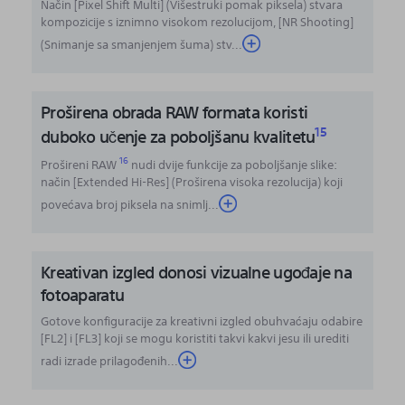
Način [Pixel Shift Multi] (Višestruki pomak piksela) stvara
kompozicije s iznimno visokom rezolucijom, [NR Shooting]
(Snimanje sa smanjenjem šuma) stv...
Proširena obrada RAW formata koristi
15
duboko učenje za poboljšanu kvalitetu
16
Prošireni RAW
nudi dvije funkcije za poboljšanje slike:
način [Extended Hi-Res] (Proširena visoka rezolucija) koji
povećava broj piksela na snimlj
...
Kreativan izgled donosi vizualne ugođaje na
fotoaparatu
Gotove konfiguracije za kreativni izgled obuhvaćaju odabire
[FL2] i [FL3] koji se mogu koristiti takvi kakvi jesu ili urediti
radi izrade prilagođenih...