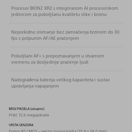
Procesor BIONZ XR2 s integriranom AI procesorskom
jedinicom za poboljšanu kvalitetu slike i brzinu
Neprekidno snimanje bez zamračenja brzinom do 30
fps s potpunim AF/AE praćenjem
Poboljšani AF+ s prepoznavanjem u stvarnom
vremenu za dosljednije praćenje ljudi
Nadograđena baterija velikog kapaciteta i sustav
upravljanja napajanjem
BROJ PIKSELA (ukupno)
Pribl. 72,6 megapiksela
VRSTA SENZORA
Exmor RS CMOS – senzor punog kadra (35,9 x 24,0 mm)