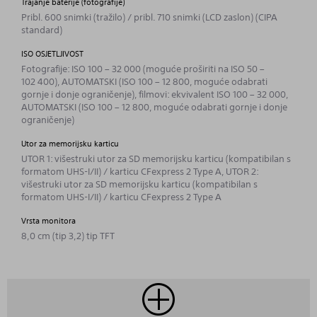
Trajanje baterije (fotografije)
Pribl. 600 snimki (tražilo) / pribl. 710 snimki (LCD zaslon) (CIPA
standard)
ISO OSJETLJIVOST
Fotografije: ISO 100 – 32 000 (moguće proširiti na ISO 50 –
102 400), AUTOMATSKI (ISO 100 – 12 800, moguće odabrati
gornje i donje ograničenje), filmovi: ekvivalent ISO 100 – 32 000,
AUTOMATSKI (ISO 100 – 12 800, moguće odabrati gornje i donje
ograničenje)
Utor za memorijsku karticu
UTOR 1: višestruki utor za SD memorijsku karticu (kompatibilan s
formatom UHS-I/II) / karticu CFexpress 2 Type A, UTOR 2:
višestruki utor za SD memorijsku karticu (kompatibilan s
formatom UHS-I/II) / karticu CFexpress 2 Type A
Vrsta monitora
8,0 cm (tip 3,2) tip TFT