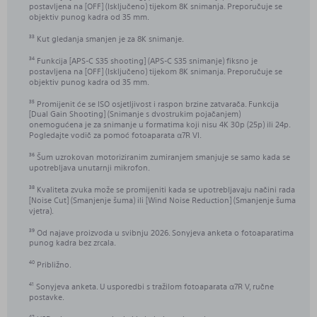
postavljena na [OFF] (Isključeno) tijekom 8K snimanja. Preporučuje se
objektiv punog kadra od 35 mm.
Kut gledanja smanjen je za 8K snimanje.
33
Funkcija [APS-C S35 shooting] (APS-C S35 snimanje) fiksno je
34
postavljena na [OFF] (Isključeno) tijekom 8K snimanja. Preporučuje se
objektiv punog kadra od 35 mm.
Promijenit će se ISO osjetljivost i raspon brzine zatvarača. Funkcija
35
[Dual Gain Shooting] (Snimanje s dvostrukim pojačanjem)
onemogućena je za snimanje u formatima koji nisu 4K 30p (25p) ili 24p.
Pogledajte vodič za pomoć fotoaparata α7R VI.
Šum uzrokovan motoriziranim zumiranjem smanjuje se samo kada se
36
upotrebljava unutarnji mikrofon.
Kvaliteta zvuka može se promijeniti kada se upotrebljavaju načini rada
38
[Noise Cut] (Smanjenje šuma) ili [Wind Noise Reduction] (Smanjenje šuma
vjetra).
Od najave proizvoda u svibnju 2026. Sonyjeva anketa o fotoaparatima
39
punog kadra bez zrcala.
Približno.
40
Sonyjeva anketa. U usporedbi s tražilom fotoaparata α7R V, ručne
41
postavke.
42