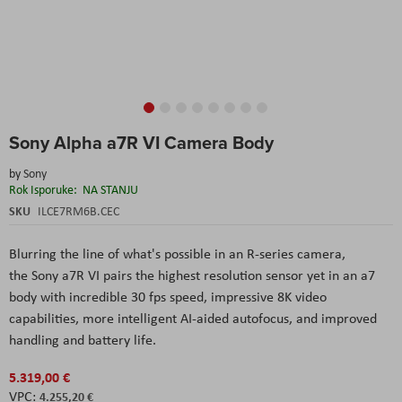
Skip
Sony Alpha a7R VI Camera Body
to
the
by
Sony
beginning
Rok Isporuke:
NA STANJU
of
the
SKU
ILCE7RM6B.CEC
images
gallery
Blurring the line of what's possible in an R-series camera,
the Sony a7R VI pairs the highest resolution sensor yet in an a7
body with incredible 30 fps speed, impressive 8K video
capabilities, more intelligent AI-aided autofocus, and improved
handling and battery life.
5.319,00 €
4.255,20 €