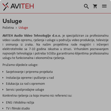
Košarica
Traži
Usluge
Početna
Usluge
AVITEH Audio Video Tehnologije d.o.o.
je specijaliziran za profesionalnu
video i audio opremu, rješenja i usluge u području video produkcije, televizije
i snimanja iz zraka. Na našim projektima rade magistri i inženjeri
elektrotehnike sa 7-10 godina iskustva u struci. Vrhunskim poznavanjem
najnovijih tehnologija i potreba tržišta garantiramo klijentima profesionalnu
uslugu te funkcionalna i ekonomična rješenja.
Pružamo slijedeće usluge:
Savjetovanje i priprema projekata
Instalacija opreme i puštanje u rad
Edukacija za rad s opremom
Servis i postprodajne usluge
Konkretna rješenja za koja imamo niz referenci su:
ENG i Mobilna režija
TV i filmski studio