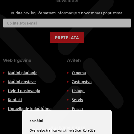
Newsletter
Budite prvi koji će saznati informacije o novostima i popustima.
Prijavite
se
za
naš
PRETPLATA
newsletter:
Web trgovina
Aviteh
Načini plaćanja
O nama
Načini dostave
Zastupstva
Uvjeti poslovanja
Usluge
Kontakt
Servis
Upravljanje kolačićima
Posao
Kolačići
Društvene mreže
Ova web-stranica koristi kolačiće. Kolačiće