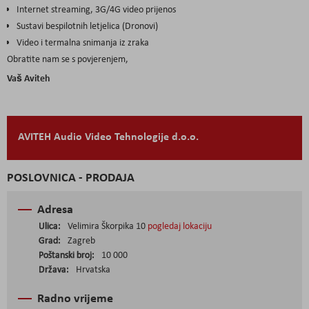
Internet streaming, 3G/4G video prijenos
Sustavi bespilotnih letjelica (Dronovi)
Video i termalna snimanja iz zraka
Obratite nam se s povjerenjem,
Vaš Aviteh
AVITEH Audio Video Tehnologije d.o.o.
POSLOVNICA - PRODAJA
Adresa
Ulica:
Velimira Škorpika 10
pogledaj lokaciju
Grad:
Zagreb
Poštanski broj:
10 000
Država:
Hrvatska
Radno vrijeme