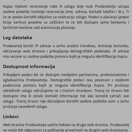
Kupac tijekom rezervacije robe ili usluga koje nudi Prodavatelju ustupa
osobne podatke nositelja rezervacije (ime, adresa, kontakt telefon i dr.). Ti
će se podaci koristiti isključivo za realizaciju usluge. Podaci o plaćanju (poput
broja kartice) posebno su zaštićeni te će biti dostupni samo bankama i
kartičnim kućama radi autorizacije plaćanja.
Log datoteke
Prodavatelj koristi IP adrese u svrhu analize trendova, kretanja korisnika,
održavanja web stranice i prikupljanja demografskih podataka. IP adrese
nisu vezane uz osobne podatke pomoću kojih je moguća identifikacija Kupca.
Dostupnost informacija
Prikupljeni podaci bit će dostupni medijskim partnerima, profesionalcima i
oglašivačima Prodavatelja. Demografski podaci nisu povezani s osobnim
podatcima pomoću kojih je moguća identifikacija Kupca. Pri pružanju
određenih usluga udružujemo se s trećom strankom. Trećoj će stranci biti
dostupno ime ili ostale kontakt informacije tek ako korisnik zatraži ove
usluge. Trećoj stranci nije dozvoljeno koristiti osobne podatke osim u svrhu
pružanja navedenih usluga.
Linkovi
Web stranice Prodavatelja sadrže linkove na druge web stranice. Prodavatelj
ne može biti odgovoran za poštivanje privatnosti na drugim web stranicama.