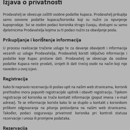
Izjava o privatnosti
Prodavatelj se obvezuje zaštiti osobne podatke kupaca. Prodavatelj prikuplja
samo osnovne podatke kupaca/korisnika koji su nužni za ispunjenje
kupoprodaje. Svi se osobni podaci korisnika strogo čuvaju, dostupni su samo
djelatnicima Prodavatelja kojima su ti podaci nužni za obavljanje posla.
Prikupljanje i korištenje informacija
U procesu realizacije tražene usluge te za davanje obavijesti i informacija
vezanih uz usluge Prodavatelja, Prodavatelj koristi isključivo informacije i
podatke koje Kupac pristane dati. Prodavatelj se obvezuje da osobne
podatke Kupaca neće prodati, iznijeti ili dati trećoj osobi na način koji nije
naveden u ovoj izjavi.
Registracija
Kako bi napravio rezervaciju ili poslao upit na našim web stranicama, korisnik
prethodno mora popuniti registracijski upitnik i obaviti registraciju. Tijekom
registracije od korisnika se traže kontakt informacije (poput imena i e-mail
adrese). Te se informacije koriste kako bi se stupilo u kontakt s korisnikom
prilikom odgovaranja na pitanja postavljena na našim web stranicama.
Također, podaci osiguravaju privatnost korisnika pri kontroli statusa
rezervacije i unosa ili promjene podataka.
Rezervacija