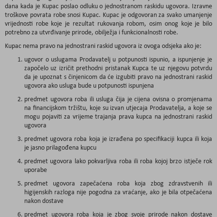
dana kada je Kupac poslao odluku o jednostranom raskidu ugovora. Izravne
troškove povrata robe snosi Kupac. Kupac je odgovoran za svako umanjenje
vrijednosti robe koje je rezultat rukovanja robom, osim onog koje je bilo
potrebno za utvrđivanje prirode, obilježja i funkcionalnosti robe.
Kupac nema pravo na jednostrani raskid ugovora iz ovoga odsjeka ako je:
ugovor o uslugama Prodavatelj u potpunosti ispunio, a ispunjenje je
započelo uz izričit prethodni pristanak Kupca te uz njegovu potvrdu
da je upoznat s činjenicom da će izgubiti pravo na jednostrani raskid
ugovora ako usluga bude u potpunosti ispunjena
predmet ugovora roba ili usluga čija je cijena ovisna o promjenama
na financijskom tržištu, koje su izvan utjecaja Prodavatelja, a koje se
mogu pojaviti za vrijeme trajanja prava kupca na jednostrani raskid
ugovora
predmet ugovora roba koja je izrađena po specifikaciji kupca ili koja
je jasno prilagođena kupcu
predmet ugovora lako pokvarljiva roba ili roba kojoj brzo istječe rok
uporabe
predmet ugovora zapečaćena roba koja zbog zdravstvenih ili
higijenskih razloga nije pogodna za vraćanje, ako je bila otpečaćena
nakon dostave
predmet ugovora roba koja je zbog svoje prirode nakon dostave