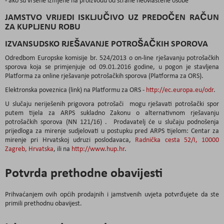
JAMSTVO VRIJEDI ISKLJUČIVO UZ PREDOČEN RAČUN
ZA KUPLJENU ROBU
IZVANSUDSKO RJEŠAVANJE POTROŠAČKIH SPOROVA
Odredbom Europske komisije br. 524/2013 o on-line rješavanju potrošačkih
sporova koja se primjenjuje od 09.01.2016 godine, u pogon je stavljena
Platforma za online rješavanje potrošačkih sporova (Platforma za ORS).
Elektronska poveznica (link) na Platformu za ORS -
http://ec.europa.eu/odr
.
U slučaju neriješenih prigovora potrošači mogu rješavati potrošački spor
putem tijela za ARPS sukladno Zakonu o alternativnom rješavanju
potrošačkih sporova (NN 121/16) . Prodavatelj će u slučaju podnošenja
prijedloga za mirenje sudjelovati u postupku pred ARPS tijelom: Centar za
mirenje pri Hrvatskoj udruzi poslodavaca,
Radnička cesta 52/I, 10000
Zagreb, Hrvatska
, ili na
http://www.hup.hr
.
Potvrda prethodne obavijesti
Prihvaćanjem ovih općih prodajnih i jamstvenih uvjeta potvrđujete da ste
primili prethodnu obavijest.