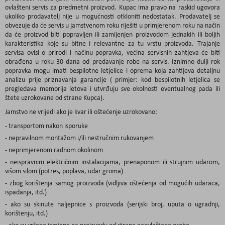
ovlašteni servis za predmetni proizvod. Kupac ima pravo na raskid ugovora
ukoliko prodavatelj nije u mogućnosti otkloniti nedostatak. Prodavatelj se
obvezuje da će servis u jamstvenom roku riješiti u primjerenom roku na način
da će proizvod biti popravljen ili zamijenjen proizvodom jednakih ili boljih
karakteristika koje su bitne i relevantne za tu vrstu proizvoda. Trajanje
servisa ovisi o prirodi i načinu popravka, većina servisnih zahtjeva će biti
obrađena u roku 30 dana od predavanje robe na servis. Iznimno dulji rok
popravka mogu imati bespilotne letjelice i oprema koja zahtijeva detaljnu
analizu prije priznavanja garancije ( primjer: kod bespilotnih letjelica se
pregledava memorija letova i utvrđuju sve okolnosti eventualnog pada ili
štete uzrokovane od strane Kupca).
Jamstvo ne vrijedi ako je kvar ili oštećenje uzrokovano:
- transportom nakon isporuke
- nepravilnom montažom i/ili nestručnim rukovanjem
- neprimjerenom radnom okolinom
- neispravnim električnim instalacijama, prenaponom ili strujnim udarom,
višom silom (potres, poplava, udar groma)
- zbog korištenja samog proizvoda (vidljiva oštećenja od mogućih udaraca,
ispadanja, itd.)
- ako su skinute naljepnice s proizvoda (serijski broj, uputa o ugradnji,
korištenju, itd.)
- ako su vršene izmjene na proizvodu od strane neovlaštene osobe