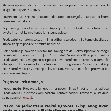
Plaćanje općom uplatnicom (virmanom) vrši se putem banke, pošte, Fine ili
druge financijske ustanove.
Pouzećem se smatra plaćanje direktno dostavljaču (kuriru) prilikom
preuzimanja paketa.
Prije samog završetka narudžbe Kupac je dužan potvrditi da prihvaća ove
uvjete internet kupnje i opće jamstvene uvjete.
Prodavatelj će nakon što zaprimi narudžbu, istu odobriti i o tome obavijestiti
Kupca slanjem potvrde primitka narudžbe.
Rok isporuke je naveden u detaljima svakog artikla. Rokovi isporuke se mogu
promijeniti, a o svakoj promjeni Prodavatelj će obavijestiti Kupca. Ukoliko
Prodavatelj nije u mogućnosti isporučiti sve naručene proizvode, o tome će
obavijestiti Kupca e-mailom ili telefonom. U dogovoru s Kupcem, artikl koji
nije isporučiv biti će zamijenjen ili storniran. Svi ostali naručeni proizvodi bit
će isporučeni Kupcu.
Prigovor i reklamacija
Kupac može Prodavatelju uputiti prigovor ili upit poštom na adresu
Prodavatelja ili elektroničkom poštom. Kontakt podaci Prodavatelja istaknuti
su na stranici
Kontakt
.
Pravo na jednostrani raskid ugovora sklopljenog izvan
poslovnih prostorija ili sklopljenog na daljinu