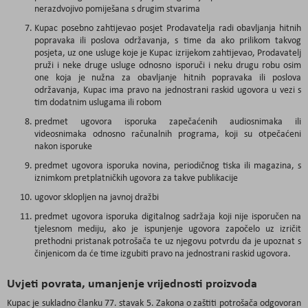
nerazdvojivo pomiješana s drugim stvarima
Kupac posebno zahtijevao posjet Prodavatelja radi obavljanja hitnih
popravaka ili poslova održavanja, s time da ako prilikom takvog
posjeta, uz one usluge koje je Kupac izrijekom zahtijevao, Prodavatelj
pruži i neke druge usluge odnosno isporuči i neku drugu robu osim
one koja je nužna za obavljanje hitnih popravaka ili poslova
održavanja, Kupac ima pravo na jednostrani raskid ugovora u vezi s
tim dodatnim uslugama ili robom
predmet ugovora isporuka zapečaćenih audiosnimaka ili
videosnimaka odnosno računalnih programa, koji su otpečaćeni
nakon isporuke
predmet ugovora isporuka novina, periodičnog tiska ili magazina, s
iznimkom pretplatničkih ugovora za takve publikacije
ugovor sklopljen na javnoj dražbi
predmet ugovora isporuka digitalnog sadržaja koji nije isporučen na
tjelesnom mediju, ako je ispunjenje ugovora započelo uz izričit
prethodni pristanak potrošača te uz njegovu potvrdu da je upoznat s
činjenicom da će time izgubiti pravo na jednostrani raskid ugovora.
Uvjeti povrata, umanjenje vrijednosti proizvoda
Kupac je sukladno članku 77. stavak 5. Zakona o zaštiti potrošača odgovoran