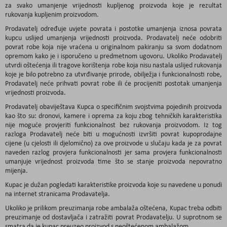
za svako umanjenje vrijednosti kupljenog proizvoda koje je rezultat
rukovanja kupljenim proizvodom.
Prodavatelj određuje uvjete povrata i postotke umanjenja iznosa povrata
kupcu uslijed umanjenja vrijednosti proizvoda. Prodavatelj neće odobriti
povrat robe koja nije vraćena u originalnom pakiranju sa svom dodatnom
opremom kako je i isporučeno u predmetnom ugovoru. Ukoliko Prodavatelj
utvrdi oštećenja ili tragove korištenja robe koja nisu nastala uslijed rukovanja
koje je bilo potrebno za utvrđivanje prirode, obilježja i funkcionalnosti robe,
Prodavatelj neće prihvati povrat robe ili će procijeniti postotak umanjenja
vrijednosti proizvoda.
Prodavatelj obaviještava Kupca o specifičnim svojstvima pojedinih proizvoda
kao što su: dronovi, kamere i oprema za koju zbog tehničkih karakteristika
nije moguće provjeriti funkcionalnost bez rukovanja proizvodom. Iz tog
razloga Prodavatelj neće biti u mogućnosti izvršiti povrat kupoprodajne
cijene (u cjelosti ili djelomično) za ove proizvode u slučaju kada je za povrat
naveden razlog provjera funkcionalnosti jer sama provjera funkcionalnosti
umanjuje vrijednost proizvoda time što se stanje proizvoda nepovratno
mijenja.
Kupac je dužan pogledati karakteristike proizvoda koje su navedene u ponudi
na internet stranicama Prodavatelja.
Ukoliko je prilikom preuzimanja robe ambalaža oštećena, Kupac treba odbiti
preuzimanje od dostavljača i zatražiti povrat Prodavatelju. U suprotnom se
smatra da je kupac preuzeo proizvod s neoštećenom ambalažom.