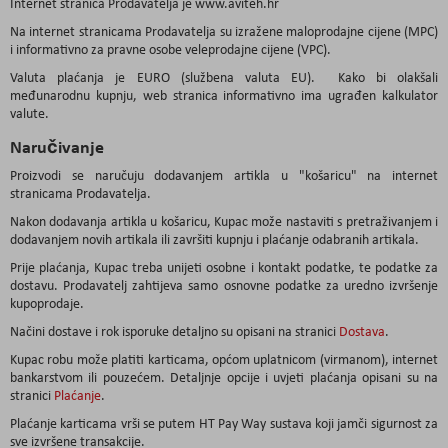
Internet stranica Prodavatelja je www.aviteh.hr
Na internet stranicama Prodavatelja su izražene maloprodajne cijene (MPC)
i informativno za pravne osobe veleprodajne cijene (VPC).
Valuta plaćanja je EURO (službena valuta EU). Kako bi olakšali
međunarodnu kupnju, web stranica informativno ima ugrađen kalkulator
valute.
Naručivanje
Proizvodi se naručuju dodavanjem artikla u "košaricu" na internet
stranicama Prodavatelja.
Nakon dodavanja artikla u košaricu, Kupac može nastaviti s pretraživanjem i
dodavanjem novih artikala ili završiti kupnju i plaćanje odabranih artikala.
Prije plaćanja, Kupac treba unijeti osobne i kontakt podatke, te podatke za
dostavu. Prodavatelj zahtijeva samo osnovne podatke za uredno izvršenje
kupoprodaje.
Načini dostave i rok isporuke detaljno su opisani na stranici
Dostava
.
Kupac robu može platiti karticama, općom uplatnicom (virmanom), internet
bankarstvom ili pouzećem. Detaljnje opcije i uvjeti plaćanja opisani su na
stranici
Plaćanje
.
Plaćanje karticama vrši se putem HT Pay Way sustava koji jamči sigurnost za
sve izvršene transakcije.