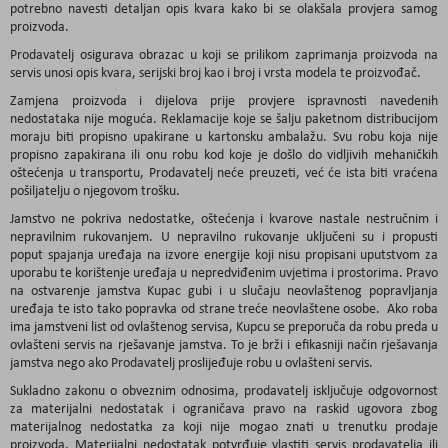
potrebno navesti detaljan opis kvara kako bi se olakšala provjera samog
proizvoda.
Prodavatelj osigurava obrazac u koji se prilikom zaprimanja proizvoda na
servis unosi opis kvara, serijski broj kao i broj i vrsta modela te proizvođač.
Zamjena proizvoda i dijelova prije provjere ispravnosti navedenih
nedostataka nije moguća. Reklamacije koje se šalju paketnom distribucijom
moraju biti propisno upakirane u kartonsku ambalažu. Svu robu koja nije
propisno zapakirana ili onu robu kod koje je došlo do vidljivih mehaničkih
oštećenja u transportu, Prodavatelj neće preuzeti, već će ista biti vraćena
pošiljatelju o njegovom trošku.
Jamstvo ne pokriva nedostatke, oštećenja i kvarove nastale nestručnim i
nepravilnim rukovanjem. U nepravilno rukovanje uključeni su i propusti
poput spajanja uređaja na izvore energije koji nisu propisani uputstvom za
uporabu te korištenje uređaja u nepredviđenim uvjetima i prostorima. Pravo
na ostvarenje jamstva Kupac gubi i u slučaju neovlaštenog popravljanja
uređaja te isto tako popravka od strane treće neovlaštene osobe. Ako roba
ima jamstveni list od ovlaštenog servisa, Kupcu se preporuča da robu preda u
ovlašteni servis na rješavanje jamstva. To je brži i efikasniji način rješavanja
jamstva nego ako Prodavatelj proslijeđuje robu u ovlašteni servis.
Sukladno zakonu o obveznim odnosima, prodavatelj isključuje odgovornost
za materijalni nedostatak i ograničava pravo na raskid ugovora zbog
materijalnog nedostatka za koji nije mogao znati u trenutku prodaje
proizvoda. Materijalni nedostatak potvrđuje vlastiti servis prodavatelja ili