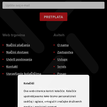
Prijavite
se
za
naš
PRETPLATA
newsletter:
Web trgovina
Aviteh
Načini plaćanja
O nama
Načini dostave
Zastupstva
Uvjeti poslovanja
Usluge
Kontakt
Servis
Upravljanje kolačićima
Posao
Kolačići
Društvene mreže
Ova web-stranica koristi kolačiće. Kolačiće
upotrebljavamo kako bismo personalizirali
sadržaj i oglase, omogućili značajke društvenih
medija i analizirali promet.