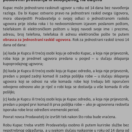
Kupac može jednostrano raskinuti ugovor u roku od 14 dana bez navođenja
razloga. Da bi Kupac ostvario pravo na jednostrani raskid ovoga Ugovora,
mora obavijestiti Prodavatelja o svojoj odluci o jednostranom raskidu
ugovora prije isteka roka i to nedvosmislenom izjavom poslanom poštom,
telefaksom ili elektroničkom poštom u kojoj navodi svoje ime i prezime,
adresu, broj telefona, telefaksa ili adresu elektroničke pošte te putem
obrasca za jednostrani raskid ugovora
. Rok za jednostrani raskid iznosi 14
dana od dana:
(a) kada je Kupcu ili trećoj osobi koju je odredio Kupac, a koja nije prijevoznik,
roba koja je predmet ugovora predana u posjed – u slučaju sklapanja
kupoprodajnog ugovora;
(b) kada je Kupcu ili trećoj osobi koju je Kupac odredio, a koja nije prijevoznik,
predan u posjed zadnji komad ili zadnja pošiljka robe – u slučaju sklapanja
ugovora koji se odnosi na više komada robe koji trebaju biti isporučeni
odvojeno odnosno ako je riječ o robi koja se dostavlja u više komada ili više
pošiljki;
(c) kada je Kupcu ili trećoj osobi koju je Kupac odredio, a koja nije prijevoznik,
predan u posjed prvi komad ili prva pošiljka robe – ako je ugovorena redovita
isporuka robe kroz određeni vremenski period.
Povrat novca Prodavatelj će izvršiti tek nakon što roba bude vraćena.
Robu Kupac treba vratiti Prodavatelju osobno ili putem kurirske službe bez
nepotrebnog odgađanja, a u svakom slučaju najkasnije u roku od 14 dana od