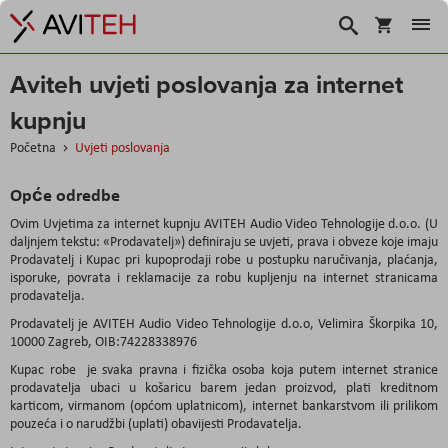
Košarica
Traži
Aviteh uvjeti poslovanja za internet
kupnju
Početna
Uvjeti poslovanja
Opće odredbe
Ovim Uvjetima za internet kupnju AVITEH Audio Video Tehnologije d.o.o. (U
daljnjem tekstu: «Prodavatelj») definiraju se uvjeti, prava i obveze koje imaju
Prodavatelj i Kupac pri kupoprodaji robe u postupku naručivanja, plaćanja,
isporuke, povrata i reklamacije za robu kupljenju na internet stranicama
prodavatelja.
Prodavatelj je AVITEH Audio Video Tehnologije d.o.o, Velimira Škorpika 10,
10000 Zagreb, OIB:74228338976
Kupac robe je svaka pravna i fizička osoba koja putem internet stranice
prodavatelja ubaci u košaricu barem jedan proizvod, plati kreditnom
karticom, virmanom (općom uplatnicom), internet bankarstvom ili prilikom
pouzeća i o narudžbi (uplati) obavijesti Prodavatelja.