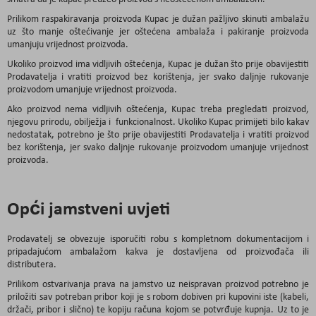
Prilikom raspakiravanja proizvoda Kupac je dužan pažljivo skinuti ambalažu
uz što manje oštećivanje jer oštećena ambalaža i pakiranje proizvoda
umanjuju vrijednost proizvoda.
Ukoliko proizvod ima vidljivih oštećenja, Kupac je dužan što prije obavijestiti
Prodavatelja i vratiti proizvod bez korištenja, jer svako daljnje rukovanje
proizvodom umanjuje vrijednost proizvoda.
Ako proizvod nema vidljivih oštećenja, Kupac treba pregledati proizvod,
njegovu prirodu, obilježja i funkcionalnost. Ukoliko Kupac primijeti bilo kakav
nedostatak, potrebno je što prije obavijestiti Prodavatelja i vratiti proizvod
bez korištenja, jer svako daljnje rukovanje proizvodom umanjuje vrijednost
proizvoda.
Opći jamstveni uvjeti
Prodavatelj se obvezuje isporučiti robu s kompletnom dokumentacijom i
pripadajućom ambalažom kakva je dostavljena od proizvođača ili
distributera.
Prilikom ostvarivanja prava na jamstvo uz neispravan proizvod potrebno je
priložiti sav potreban pribor koji je s robom dobiven pri kupovini iste (kabeli,
držači, pribor i slično) te kopiju računa kojom se potvrđuje kupnja. Uz to je