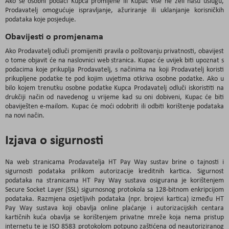
Ako se osobni podaci Kupca promijene ili Kupac više ne želi našu uslugu,
Prodavatelj omogućuje ispravljanje, ažuriranje ili uklanjanje korisničkih
podataka koje posjeduje.
Obavijesti o promjenama
Ako Prodavatelj odluči promijeniti pravila o poštovanju privatnosti, obavijest
o tome objavit će na naslovnici web stranica. Kupac će uvijek biti upoznat s
podacima koje prikuplja Prodavatelj, s načinima na koji Prodavatelj koristi
prikupljene podatke te pod kojim uvjetima otkriva osobne podatke. Ako u
bilo kojem trenutku osobne podatke Kupca Prodavatelj odluči iskoristiti na
drukčiji način od navedenog u vrijeme kad su oni dobiveni, Kupac će biti
obaviješten e-mailom. Kupac će moći odobriti ili odbiti korištenje podataka
na novi način.
Izjava o sigurnosti
Na web stranicama Prodavatelja HT Pay Way sustav brine o tajnosti i
sigurnosti podataka prilikom autorizacije kreditnih kartica. Sigurnost
podataka na stranicama HT Pay Way sustava osigurana je korištenjem
Secure Socket Layer (SSL) sigurnosnog protokola sa 128-bitnom enkripcijom
podataka. Razmjena osjetljivih podataka (npr. brojevi kartica) između HT
Pay Way sustava koji obavlja online plaćanje i autorizacijskih centara
kartičnih kuća obavlja se korištenjem privatne mreže koja nema pristup
internetu te je ISO 8583 protokolom potpuno zaštićena od neautoriziranog