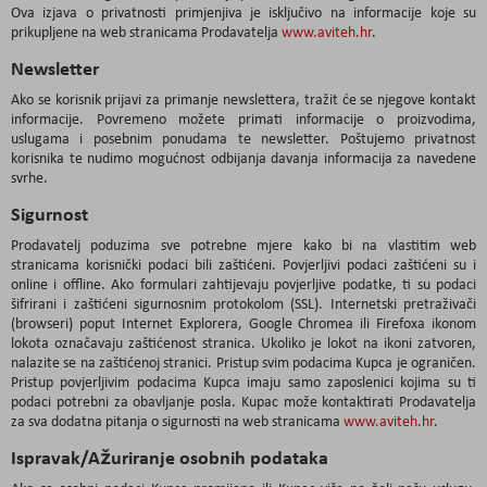
Ova izjava o privatnosti primjenjiva je isključivo na informacije koje su
prikupljene na web stranicama Prodavatelja
www.aviteh.hr
.
Newsletter
Ako se korisnik prijavi za primanje newslettera, tražit će se njegove kontakt
informacije. Povremeno možete primati informacije o proizvodima,
uslugama i posebnim ponudama te newsletter. Poštujemo privatnost
korisnika te nudimo mogućnost odbijanja davanja informacija za navedene
svrhe.
Sigurnost
Prodavatelj poduzima sve potrebne mjere kako bi na vlastitim web
stranicama korisnički podaci bili zaštićeni. Povjerljivi podaci zaštićeni su i
online i offline. Ako formulari zahtijevaju povjerljive podatke, ti su podaci
šifrirani i zaštićeni sigurnosnim protokolom (SSL). Internetski pretraživači
(browseri) poput Internet Explorera, Google Chromea ili Firefoxa ikonom
lokota označavaju zaštićenost stranica. Ukoliko je lokot na ikoni zatvoren,
nalazite se na zaštićenoj stranici. Pristup svim podacima Kupca je ograničen.
Pristup povjerljivim podacima Kupca imaju samo zaposlenici kojima su ti
podaci potrebni za obavljanje posla. Kupac može kontaktirati Prodavatelja
za sva dodatna pitanja o sigurnosti na web stranicama
www.aviteh.hr
.
Ispravak/Ažuriranje osobnih podataka