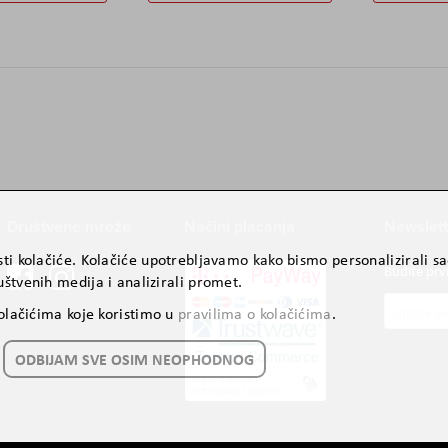
Društvene mreže
Načini plaćanja
Newslett
ti kolačiće. Kolačiće upotrebljavamo kako bismo personalizirali sad
Budite prv
štvenih medija i analizirali promet.
Prijavite
kolačićima koje koristimo u
pravilima o kolačićima
.
se
za
ODBIJAM SVE OSIM NEOPHODNOG
naš
newslette