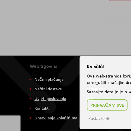
Web trgovina
Aviteh
Kolačići
Ova web-stranica koris
Načini plaćanja
O nama
omogućili značajke dru
Načini dostave
Zastupstva
Saznajte detaljnije o 
Uvjeti poslovanja
Usluge
PRIHVAĆAM SVE
Kontakt
Servis
Upravljanje kolačićima
Posao
Postavke ☸