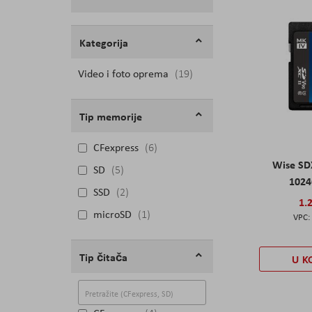
Filteri
Kategorija
Video i foto oprema
proizvodi
19
Tip memorije
CFexpress
6
Wise SD
SD
5
1024
SSD
2
1.
microSD
1
Tip čitača
U K