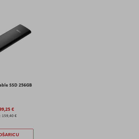
able SSD 256GB
99,25 €
159,40 €
OŠARICU