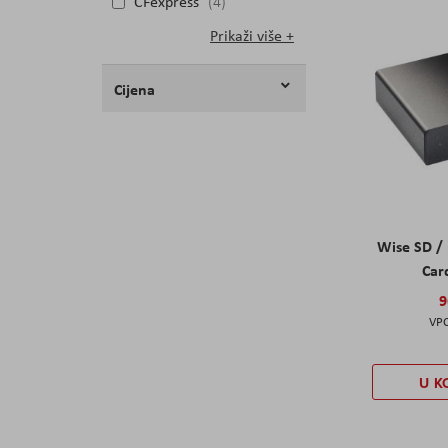
CFexpress
4
Prikaži više
Cijena
Wise SD /
Car
9
U K