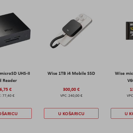
 microSD UHS-II
Wise 1TB i4 Mobile SSD
Wise mic
d Reader
V6
6,75 €
300,00 €
1
77,40 €
240,00 €
OŠARICU
U KOŠARICU
U K