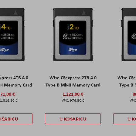
xpress 4TB 4.0
Wise CFexpress 2TB 4.0
Wise CFe
-II Memory Card
Type B Mk-II Memory Card
Type B
271,00 €
1.221,00 €
8
1.816,80 €
976,80 €
OŠARICU
U KOŠARICU
U K