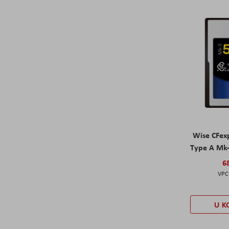
Wise CFex
Type A Mk
6
U K