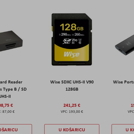
Card Reader
Wise SDXC UHS-II V90
Wise Port
s Type B / SD
128GB
UHS-II
08,75 €
241,25 €
1
87,00 €
193,00 €
OŠARICU
U KOŠARICU
U K