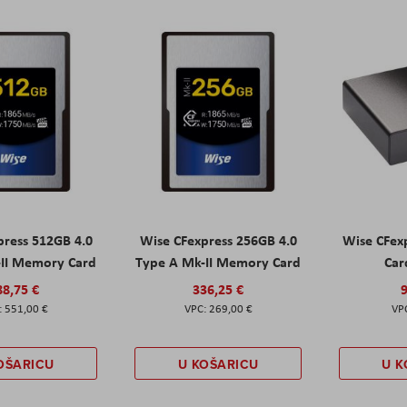
press 512GB 4.0
Wise CFexpress 256GB 4.0
Wise CFexp
-II Memory Card
Type A Mk-II Memory Card
Car
88,75 €
336,25 €
9
551,00 €
269,00 €
OŠARICU
U KOŠARICU
U K