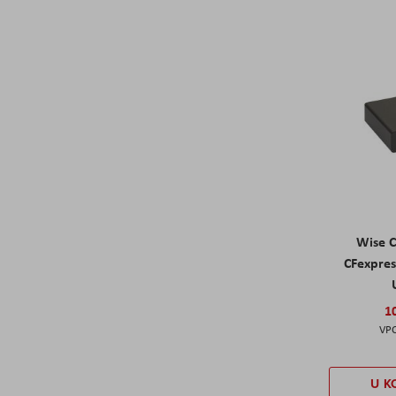
Wise 
CFexpres
1
U K