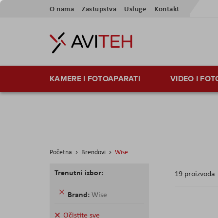
Preskoči
O nama
Zastupstva
Usluge
Kontakt
na
sadržaj
KAMERE I FOTOAPARATI
VIDEO I FO
Početna
Brendovi
Wise
Trenutni izbor:
19
proizvoda
Uklonite
Brand
Wise
ovaj
proizvod
Očistite sve