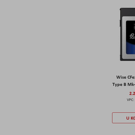
Wise CFe
Type B Mk
2.
U K