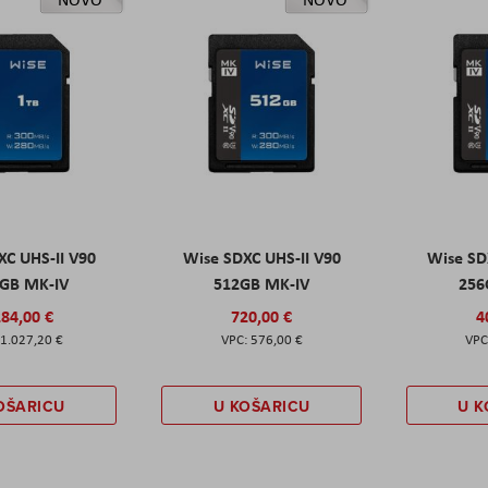
XC UHS-II V90
Wise SDXC UHS-II V90
Wise SD
GB MK-IV
512GB MK-IV
256
284,00 €
720,00 €
4
1.027,20 €
576,00 €
OŠARICU
U KOŠARICU
U K