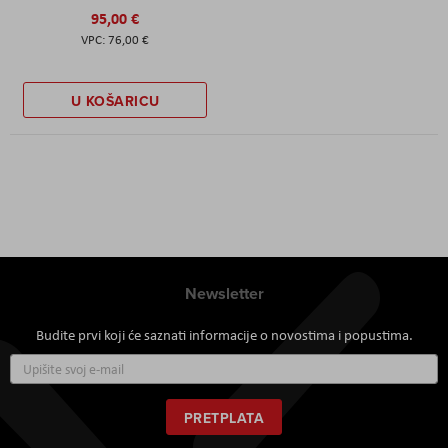
95,00 €
76,00 €
U KOŠARICU
Newsletter
Budite prvi koji će saznati informacije o novostima i popustima.
Prijavite
se
za
naš
PRETPLATA
newsletter: