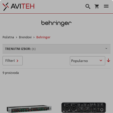
Košarica
Traži
Početna
Brendovi
Behringer
TRENUTNI IZBOR:
P
Filteri
si
9
proizvoda