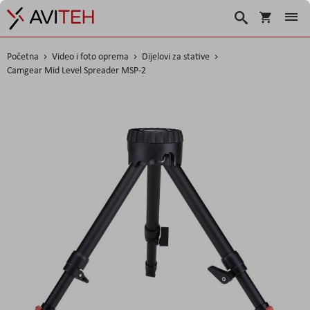
Košarica
Traži
Početna
Video i foto oprema
Dijelovi za stative
Camgear Mid Level Spreader MSP-2
Skip
to
the
end
of
the
images
gallery