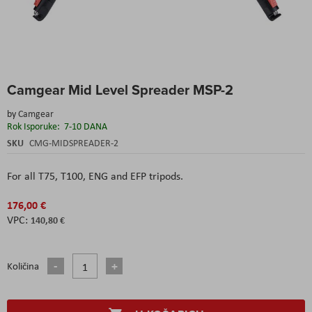
Skip
Camgear Mid Level Spreader MSP-2
to
the
by
Camgear
beginning
Rok Isporuke:
7-10 DANA
of
the
SKU
CMG-MIDSPREADER-2
images
gallery
For all T75, T100, ENG and EFP tripods.
176,00 €
140,80 €
Količina