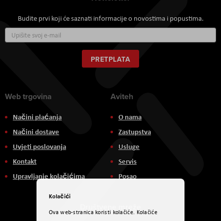
Budite prvi koji će saznati informacije o novostima i popustima.
Prijavite
se
za
naš
PRETPLATA
newsletter:
Web trgovina
Aviteh
Načini plaćanja
O nama
Načini dostave
Zastupstva
Uvjeti poslovanja
Usluge
Kontakt
Servis
Upravljanje kolačićima
Posao
Kolačići
Društvene mreže
Ova web-stranica koristi kolačiće. Kolačiće