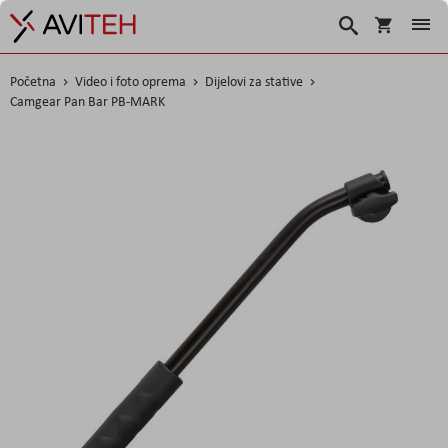
Košarica
Traži
Početna
Video i foto oprema
Dijelovi za stative
Camgear Pan Bar PB-MARK
Skip
to
the
end
of
the
images
gallery