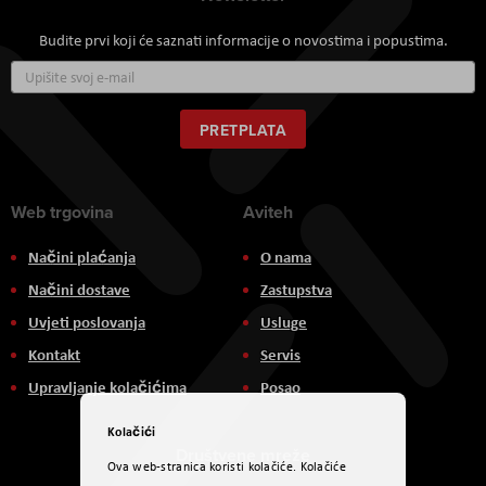
Budite prvi koji će saznati informacije o novostima i popustima.
Prijavite
se
za
naš
PRETPLATA
newsletter:
Web trgovina
Aviteh
Načini plaćanja
O nama
Načini dostave
Zastupstva
Uvjeti poslovanja
Usluge
Kontakt
Servis
Upravljanje kolačićima
Posao
Kolačići
Društvene mreže
Ova web-stranica koristi kolačiće. Kolačiće