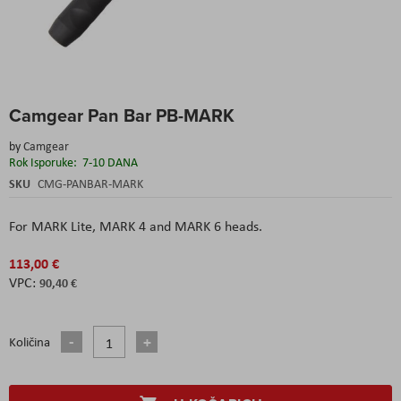
Skip
Camgear Pan Bar PB-MARK
to
the
by
Camgear
beginning
Rok Isporuke:
7-10 DANA
of
the
SKU
CMG-PANBAR-MARK
images
gallery
For MARK Lite, MARK 4 and MARK 6 heads.
113,00 €
90,40 €
Količina