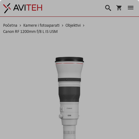
Košarica
Traži
Početna
Kamere i fotoaparati
Objektivi
Canon RF 1200mm f/8 L IS USM
Skip
to
the
end
of
the
images
gallery