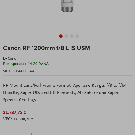
Skip
Canon RF 1200mm f/8 L IS USM
to
the
by
Canon
beginning
Rok Isporuke:
14-20 DANA
of
the
SKU
5056C005AA
images
gallery
RF-Mount Lens/Full-Frame Format, Aperture Range: f/8 to f/64,
Fluorite, Super UD, and UD Elements, Air Sphere and Super
Spectra Coatings
21.737,75 €
17.390,20 €