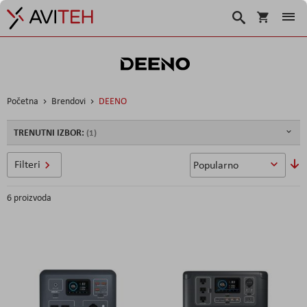
Košarica
Traži
Početna
Brendovi
DEENO
TRENUTNI IZBOR:
P
Filteri
si
6
proizvoda