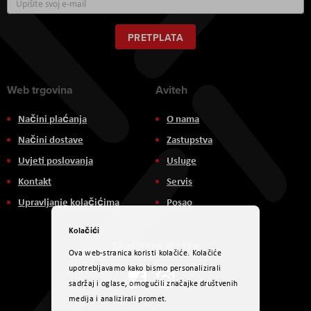
se
za
naš
PRETPLATA
newsletter:
Web trgovina
Aviteh
Načini plaćanja
O nama
Načini dostave
Zastupstva
Uvjeti poslovanja
Usluge
Kontakt
Servis
Upravljanje kolačićima
Posao
Kolačići
Društvene mreže
Ova web-stranica koristi kolačiće. Kolačiće
upotrebljavamo kako bismo personalizirali
sadržaj i oglase, omogućili značajke društvenih
medija i analizirali promet.