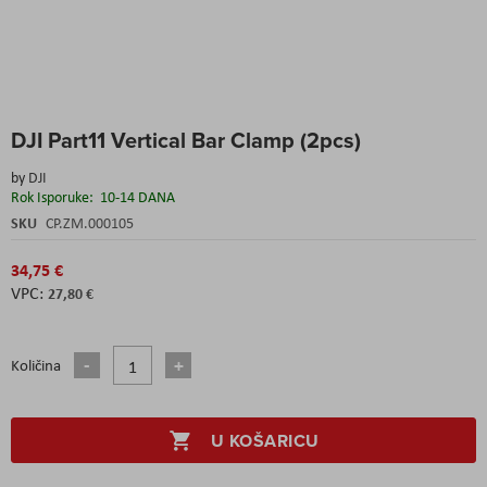
Skip
DJI Part11 Vertical Bar Clamp (2pcs)
to
the
by
DJI
beginning
Rok Isporuke:
10-14 DANA
of
the
SKU
CP.ZM.000105
images
gallery
34,75 €
27,80 €
Količina
U KOŠARICU