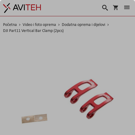
Košarica
Traži
Početna
Video i foto oprema
Dodatna oprema i dijelovi
DJI Part11 Vertical Bar Clamp (2pcs)
Skip
to
the
end
of
the
images
gallery