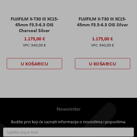
FUJIFILM X-T30 III XC15-
FUJIFILM X-T30 III XC15-
45mm F3.5-6.3 OIS
45mm F3.5-6.3 OIS Silver
Charcoal Silver
1.175,00 €
1.175,00 €
940,00 €
940,00 €
U KOŠARICU
U KOŠARICU
Newsletter
Budite prvi koji će saznati informacije o novostima i popustima.
Prijavite
se