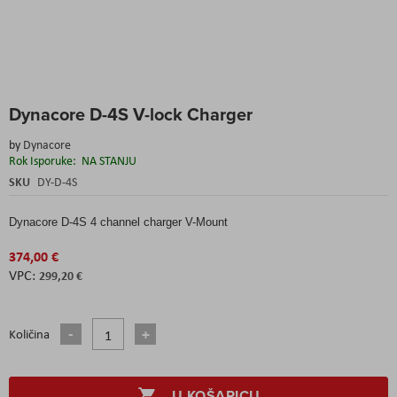
Skip
Dynacore D-4S V-lock Charger
to
the
by
Dynacore
beginning
Rok Isporuke:
NA STANJU
of
the
SKU
DY-D-4S
images
gallery
Dynacore D-4S 4 channel charger V-Mount
374,00 €
299,20 €
Količina
U KOŠARICU