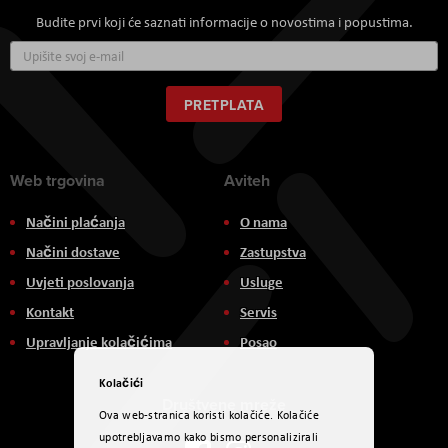
Budite prvi koji će saznati informacije o novostima i popustima.
Prijavite
se
za
naš
PRETPLATA
newsletter:
Web trgovina
Aviteh
Načini plaćanja
O nama
Načini dostave
Zastupstva
Uvjeti poslovanja
Usluge
Kontakt
Servis
Upravljanje kolačićima
Posao
Kolačići
Društvene mreže
Ova web-stranica koristi kolačiće. Kolačiće
upotrebljavamo kako bismo personalizirali