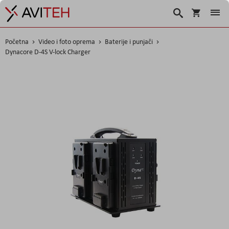
Košarica
Traži
Početna
Video i foto oprema
Baterije i punjači
Dynacore D-4S V-lock Charger
Skip
to
the
end
of
the
images
gallery