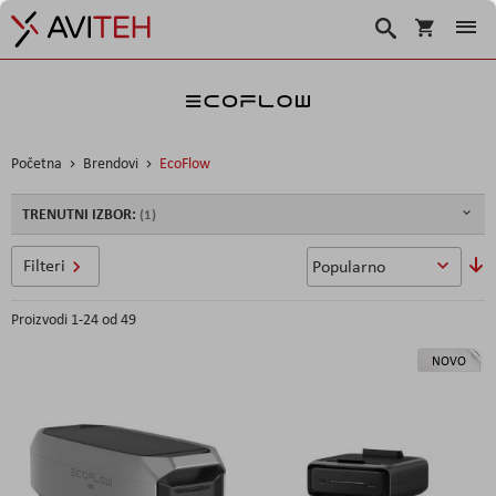
Košarica
Traži
Početna
Brendovi
EcoFlow
TRENUTNI IZBOR:
P
Filteri
si
Proizvodi
1
-
24
od
49
NOVO