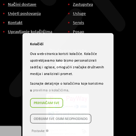
Načini dostave
Zastupstva
Uvjeti poslovanja
Usluge
Kontakt
Servis
Upravljanje kolačićima
Posao
Kolačići
Društvene mreže
Ova web-stranica koristi kolačiće. Kolačiće
upotrebljavamo kako bismo personalizirali
sadržaj i oglase, omogućili značajke društvenih
medija i analizirali promet.
Načini plaćanja
Saznajte detaljnije o kolačićima koje koristimo
u
pravilima o kolačićima
.
PRIHVAĆAM SVE
ODBIJAM SVE OSIM NEOPHODNOG
Postavke ☸