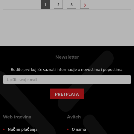
Stranica
Trenutno pregledavate stranicu
Stranica
Stranica
Stranica
Sljedeće
1
2
3
Newsletter
Budite prvi koji će saznati informacije o novostima i popustima.
Prijavite
se
za
naš
PRETPLATA
newsletter:
Web trgovina
Aviteh
Načini plaćanja
O nama