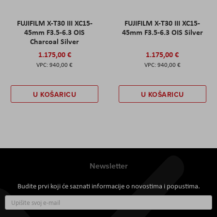
FUJIFILM X-T30 III XC15-
FUJIFILM X-T30 III XC15-
45mm F3.5-6.3 OIS
45mm F3.5-6.3 OIS Silver
Charcoal Silver
1.175,00 €
1.175,00 €
940,00 €
940,00 €
U KOŠARICU
U KOŠARICU
Newsletter
Budite prvi koji će saznati informacije o novostima i popustima.
Prijavite
se
za