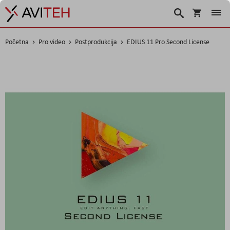
Košarica
Traži
Početna
Pro video
Postprodukcija
EDIUS 11 Pro Second License
Skip
to
the
end
of
the
images
gallery