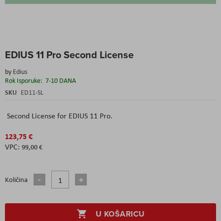
Skip
EDIUS 11 Pro Second License
to
the
by
Edius
beginning
Rok Isporuke:
7-10 DANA
of
the
SKU
ED11-SL
images
gallery
Second License for EDIUS 11 Pro.
123,75 €
99,00 €
Količina
U KOŠARICU