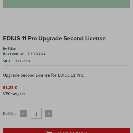
Skip
EDIUS 11 Pro Upgrade Second License
to
the
by
Edius
beginning
Rok Isporuke:
7-10 DANA
of
the
SKU
ED11-PUSL
images
gallery
Upgrade Second License for EDIUS 11 Pro.
61,25 €
49,00 €
Količina