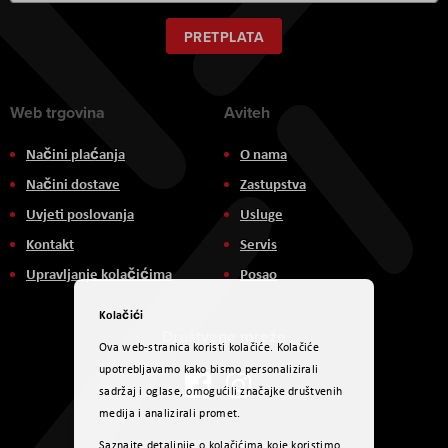
za
naš
PRETPLATA
newsletter:
Web trgovina
Aviteh
Načini plaćanja
O nama
Načini dostave
Zastupstva
Uvjeti poslovanja
Usluge
Kontakt
Servis
Upravljanje kolačićima
Posao
Kolačići
Društvene mreže
Ova web-stranica koristi kolačiće. Kolačiće
upotrebljavamo kako bismo personalizirali
sadržaj i oglase, omogućili značajke društvenih
medija i analizirali promet.
Načini plaćanja
Saznajte detaljnije o kolačićima koje koristimo