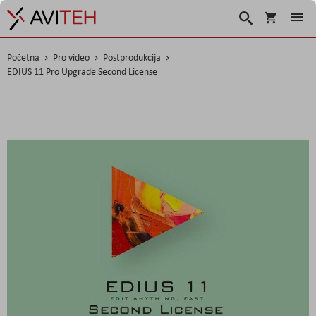
Košarica
Traži
Početna
Pro video
Postprodukcija
EDIUS 11 Pro Upgrade Second License
Skip
to
the
end
of
the
images
gallery