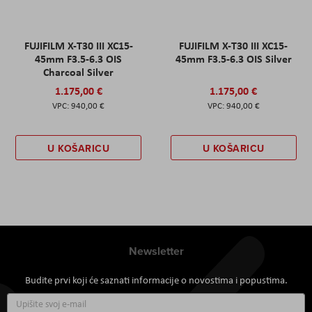
FUJIFILM X-T30 III XC15-
FUJIFILM X-T30 III XC15-
45mm F3.5-6.3 OIS
45mm F3.5-6.3 OIS Silver
Charcoal Silver
1.175,00 €
1.175,00 €
940,00 €
940,00 €
U KOŠARICU
U KOŠARICU
Newsletter
Budite prvi koji će saznati informacije o novostima i popustima.
Prijavite
se