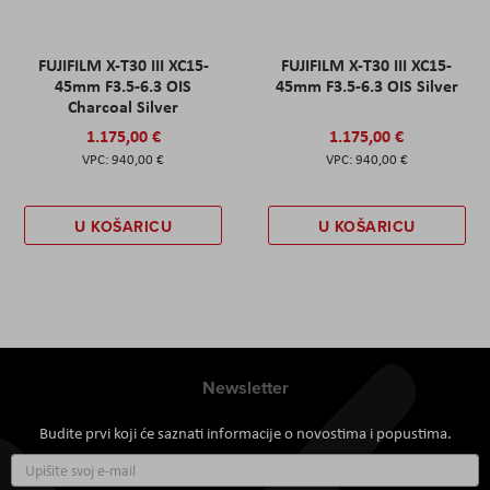
FUJIFILM X-T30 III XC15-
FUJIFILM X-T30 III XC15-
45mm F3.5-6.3 OIS
45mm F3.5-6.3 OIS Silver
Charcoal Silver
1.175,00 €
1.175,00 €
940,00 €
940,00 €
U KOŠARICU
U KOŠARICU
Newsletter
Budite prvi koji će saznati informacije o novostima i popustima.
Prijavite
se