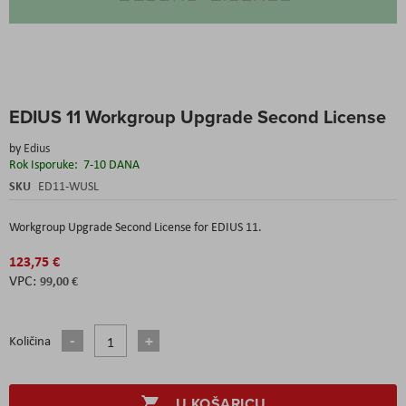
Skip
EDIUS 11 Workgroup Upgrade Second License
to
the
by
Edius
beginning
Rok Isporuke:
7-10 DANA
of
the
SKU
ED11-WUSL
images
gallery
Workgroup Upgrade Second License for EDIUS 11.
123,75 €
99,00 €
Količina
U KOŠARICU