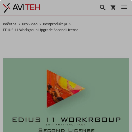
Košarica
Traži
Početna
Pro video
Postprodukcija
EDIUS 11 Workgroup Upgrade Second License
Skip
to
the
end
of
the
images
gallery