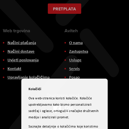
za
naš
PRETPLATA
newsletter:
Web trgovina
Aviteh
Načini plaćanja
O nama
Načini dostave
Zastupstva
Uvjeti poslovanja
Usluge
Kontakt
Servis
Upravljanje kolačićima
Posao
Kolačići
Društvene mreže
Ova web-stranica koristi kolačiće. Kolačiće
upotrebljavamo kako bismo personalizirali
sadržaj i oglase, omogućili značajke društvenih
medija i analizirali promet.
Načini plaćanja
Saznajte detaljnije o kolačićima koje koristimo