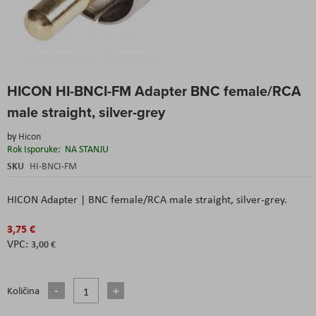
Skip
HICON HI-BNCI-FM Adapter BNC female/RCA
to
the
male straight, silver-grey
beginning
of
by
Hicon
the
Rok Isporuke:
NA STANJU
images
SKU
HI-BNCI-FM
gallery
HICON Adapter | BNC female/RCA male straight, silver-grey.
3,75 €
3,00 €
Količina