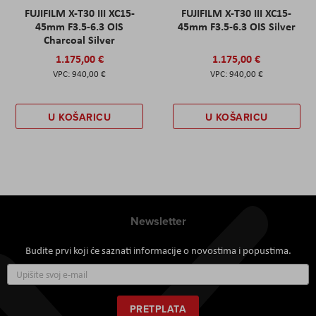
FUJIFILM X-T30 III XC15-
FUJIFILM X-T30 III XC15-
45mm F3.5-6.3 OIS
45mm F3.5-6.3 OIS Silver
Charcoal Silver
1.175,00 €
1.175,00 €
940,00 €
940,00 €
U KOŠARICU
U KOŠARICU
Newsletter
Budite prvi koji će saznati informacije o novostima i popustima.
Prijavite
se
za
naš
PRETPLATA