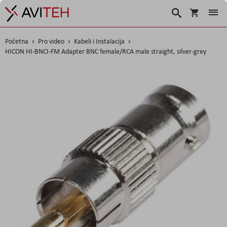
Košarica
Traži
Početna
Pro video
Kabeli i Instalacija
HICON HI-BNCI-FM Adapter BNC female/RCA male straight, silver-grey
Skip
to
the
end
of
the
images
gallery