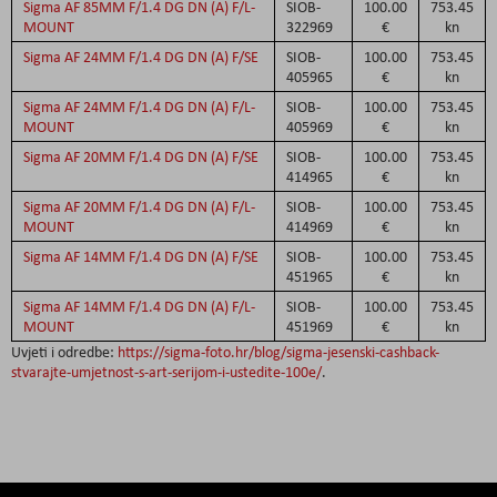
Sigma AF 85MM F/1.4 DG DN (A) F/L-
SIOB-
100.00
753.45
MOUNT
322969
€
kn
Sigma AF 24MM F/1.4 DG DN (A) F/SE
SIOB-
100.00
753.45
405965
€
kn
Sigma AF 24MM F/1.4 DG DN (A) F/L-
SIOB-
100.00
753.45
MOUNT
405969
€
kn
Sigma AF 20MM F/1.4 DG DN (A) F/SE
SIOB-
100.00
753.45
414965
€
kn
Sigma AF 20MM F/1.4 DG DN (A) F/L-
SIOB-
100.00
753.45
MOUNT
414969
€
kn
Sigma AF 14MM F/1.4 DG DN (A) F/SE
SIOB-
100.00
753.45
451965
€
kn
Sigma AF 14MM F/1.4 DG DN (A) F/L-
SIOB-
100.00
753.45
MOUNT
451969
€
kn
Uvjeti i odredbe:
https://sigma-foto.hr/blog/sigma-jesenski-cashback-
stvarajte-umjetnost-s-art-serijom-i-ustedite-100e/
.