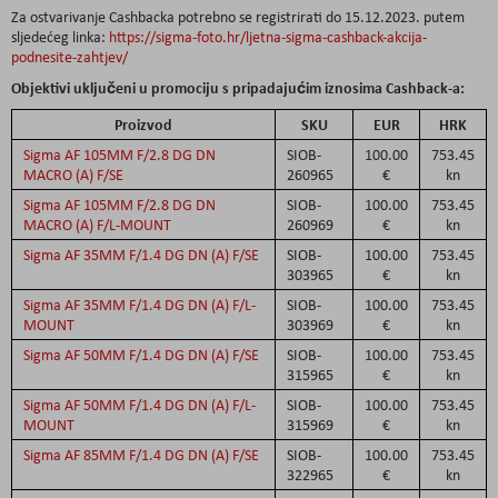
Za ostvarivanje Cashbacka potrebno se registrirati do 15.12.2023. putem
sljedećeg linka:
https://sigma-foto.hr/ljetna-sigma-cashback-akcija-
podnesite-zahtjev/
Objektivi uključeni u promociju s pripadajućim iznosima Cashback-a:
Proizvod
SKU
EUR
HRK
Sigma AF 105MM F/2.8 DG DN
SIOB-
100.00
753.45
MACRO (A) F/SE
260965
€
kn
Sigma AF 105MM F/2.8 DG DN
SIOB-
100.00
753.45
MACRO (A) F/L-MOUNT
260969
€
kn
Sigma AF 35MM F/1.4 DG DN (A) F/SE
SIOB-
100.00
753.45
303965
€
kn
Sigma AF 35MM F/1.4 DG DN (A) F/L-
SIOB-
100.00
753.45
MOUNT
303969
€
kn
Sigma AF 50MM F/1.4 DG DN (A) F/SE
SIOB-
100.00
753.45
315965
€
kn
Sigma AF 50MM F/1.4 DG DN (A) F/L-
SIOB-
100.00
753.45
MOUNT
315969
€
kn
Sigma AF 85MM F/1.4 DG DN (A) F/SE
SIOB-
100.00
753.45
322965
€
kn