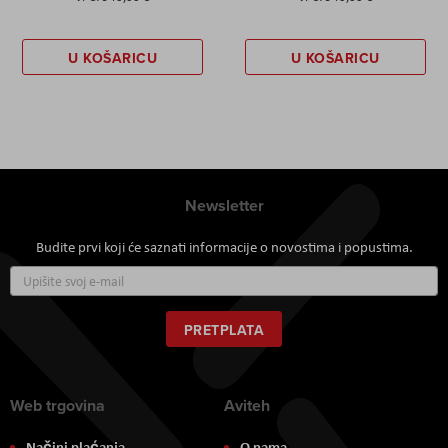
U KOŠARICU
U KOŠARICU
Newsletter
Budite prvi koji će saznati informacije o novostima i popustima.
Prijavite
se
za
naš
PRETPLATA
newsletter:
Web trgovina
Aviteh
Načini plaćanja
O nama