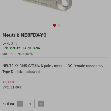
Skip
Neutrik NE8FDX-Y6
to
the
by
Neutrik
beginning
Rok Isporuke:
14-20 DANA
of
the
SKU
NEU-NE8FDX-Y6
images
gallery
NEUTRIK® RJ45 CAT.6A, 8-pole , metal-, IDC-female connector,
Type D, nickel coloured
26,25 €
21,00 €
Količina