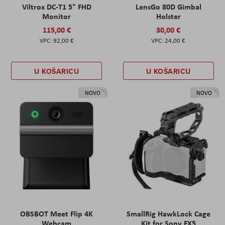
Viltrox DC-T1 5" FHD
LensGo 80D Gimbal
Monitor
Holster
115,00 €
30,00 €
92,00 €
24,00 €
U KOŠARICU
U KOŠARICU
NOVO
NOVO
OBSBOT Meet Flip 4K
SmallRig HawkLock Cage
Webcam
Kit for Sony FX5