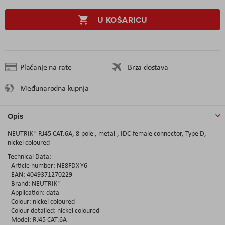
U KOŠARICU
Plaćanje na rate
Brza dostava
Međunarodna kupnja
Opis
NEUTRIK® RJ45 CAT.6A, 8-pole , metal-, IDC-female connector, Type D,
nickel coloured
Technical Data:
- Article number: NE8FDX-Y6
- EAN: 4049371270229
- Brand: NEUTRIK®
- Application: data
- Colour: nickel coloured
- Colour detailed: nickel coloured
- Model: RJ45 CAT.6A