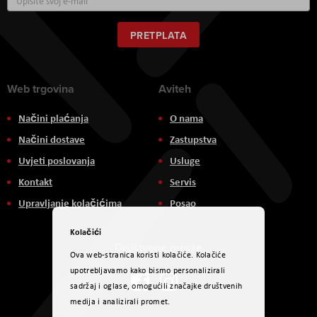
se
za
naš
PRETPLATA
newsletter:
Web trgovina
Aviteh
Načini plaćanja
O nama
Načini dostave
Zastupstva
Uvjeti poslovanja
Usluge
Kontakt
Servis
Upravljanje kolačićima
Posao
Kolačići
Društvene mreže
Ova web-stranica koristi kolačiće. Kolačiće
upotrebljavamo kako bismo personalizirali
sadržaj i oglase, omogućili značajke društvenih
medija i analizirali promet.