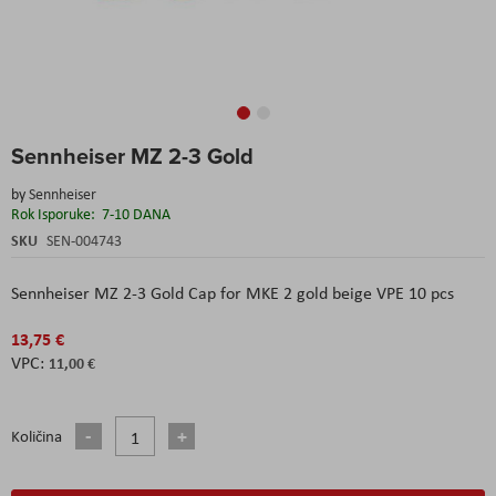
Skip
Sennheiser MZ 2-3 Gold
to
the
by
Sennheiser
beginning
Rok Isporuke:
7-10 DANA
of
the
SKU
SEN-004743
images
gallery
Sennheiser MZ 2-3 Gold Cap for MKE 2 gold beige VPE 10 pcs
13,75 €
11,00 €
Količina