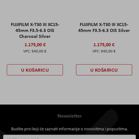
FUJIFILM X-T30 III XC15-
FUJIFILM X-T30 III XC15-
45mm F3.5-6.3 OIS
45mm F3.5-6.3 OIS Silver
Charcoal Silver
1.175,00 €
1.175,00 €
940,00 €
940,00 €
U KOŠARICU
U KOŠARICU
Newsletter
Budite prvi koji će saznati informacije o novostima i popustima.
Prijavite