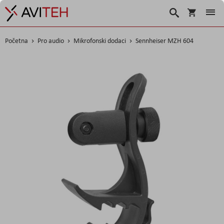
Košarica
Traži
Početna
Pro audio
Mikrofonski dodaci
Sennheiser MZH 604
Skip
to
the
end
of
the
images
gallery