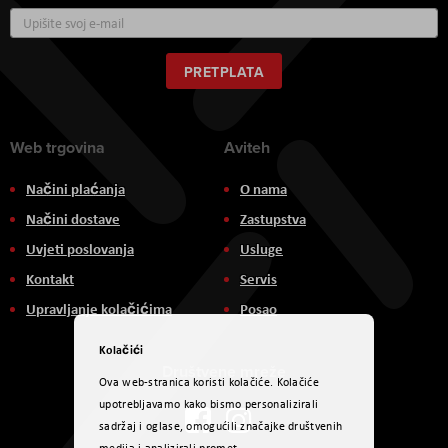
Prijavite
se
za
naš
PRETPLATA
newsletter:
Web trgovina
Aviteh
Načini plaćanja
O nama
Načini dostave
Zastupstva
Uvjeti poslovanja
Usluge
Kontakt
Servis
Upravljanje kolačićima
Posao
Kolačići
Društvene mreže
Ova web-stranica koristi kolačiće. Kolačiće
upotrebljavamo kako bismo personalizirali
sadržaj i oglase, omogućili značajke društvenih