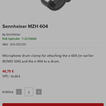
Skip
Sennheiser MZH 604
to
the
by
Sennheiser
beginning
Rok Isporuke:
7-10 DANA
of
the
SKU
SEN-005299
images
gallery
Microphone drum clamp for attaching the e 604 (or earlier
BF/MD 504) and the e 904 to a drum.
40,75 €
32,60 €
Količina