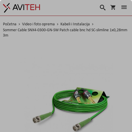
Košarica
Traži
Početna
Video i foto oprema
Kabeli i Instalacija
Sommer Cable SNX4-0300-GN-SW Patch cable bnc hd SC-slimline 1x0,28mm
3m
Skip
to
the
end
of
the
images
gallery