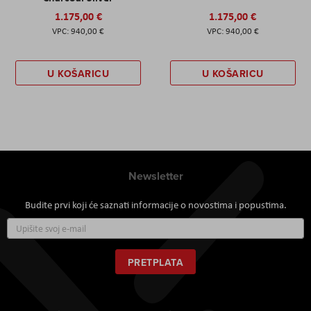
1.175,00 €
1.175,00 €
940,00 €
940,00 €
U KOŠARICU
U KOŠARICU
Newsletter
Budite prvi koji će saznati informacije o novostima i popustima.
Prijavite
se
za
naš
PRETPLATA
newsletter: