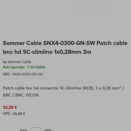
Skip
Sommer Cable SNX4-0300-GN-SW Patch cable
to
the
bnc hd SC-slimline 1x0,28mm 3m
beginning
of
by
Sommer Cable
the
Rok Isporuke:
7-10 DANA
images
SKU
SNX4-0300-GN-SW
gallery
Patch cable bnc hd connector SC-Slimline (RCB), 1 x 0,28 mm² |
BNC / BNC, HICON
32,50 €
26,00 €