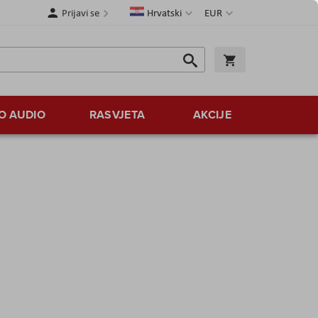
Jezik
Valuta
Prijavi se
Hrvatski
EUR
Traži
Košarica
Traži
O AUDIO
RASVJETA
AKCIJE