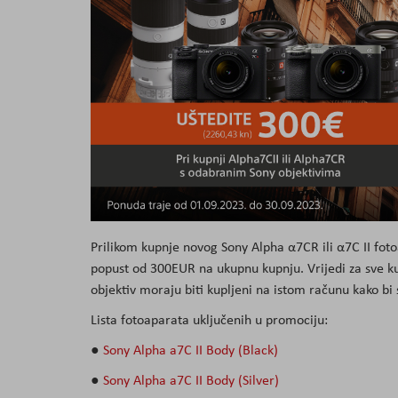
Prilikom kupnje novog Sony Alpha α7CR ili α7C II foto
popust od 300EUR na ukupnu kupnju. Vrijedi za sve k
objektiv moraju biti kupljeni na istom računu kako bi
Lista fotoaparata uključenih u promociju:
●
Sony Alpha a7C II Body (Black)
●
Sony Alpha a7C II Body (Silver)