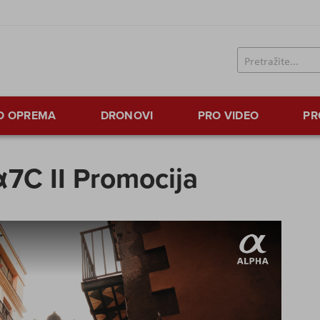
TO OPREMA
DRONOVI
PRO VIDEO
PR
7C II Promocija