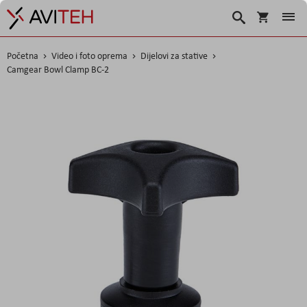
Košarica
Traži
Početna
Video i foto oprema
Dijelovi za stative
Camgear Bowl Clamp BC-2
Skip
to
the
end
of
the
images
gallery