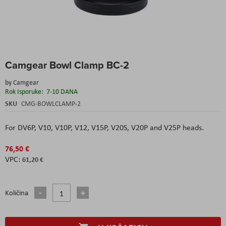
Skip
Camgear Bowl Clamp BC-2
to
the
by
Camgear
beginning
Rok Isporuke:
7-10 DANA
of
the
SKU
CMG-BOWLCLAMP-2
images
gallery
For DV6P, V10, V10P, V12, V15P, V20S, V20P and V25P heads.
76,50 €
61,20 €
Količina