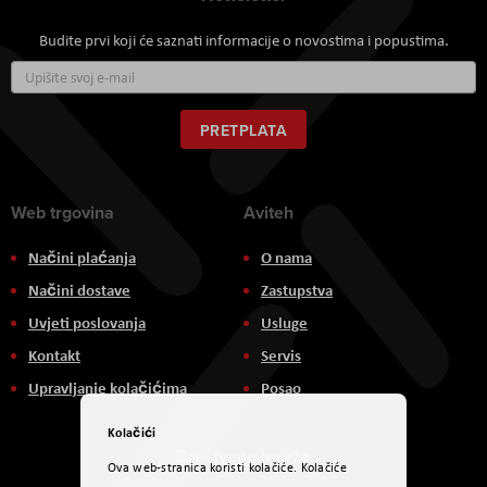
Budite prvi koji će saznati informacije o novostima i popustima.
Prijavite
se
za
naš
PRETPLATA
newsletter:
Web trgovina
Aviteh
Načini plaćanja
O nama
Načini dostave
Zastupstva
Uvjeti poslovanja
Usluge
Kontakt
Servis
Upravljanje kolačićima
Posao
Kolačići
Društvene mreže
Ova web-stranica koristi kolačiće. Kolačiće