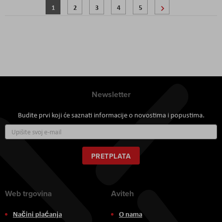
Stranica
Trenutno pregledavate stranicu
Stranica
Stranica
Stranica
Stranica
Stranica
Sljedeće
1
2
3
4
5
Newsletter
Budite prvi koji će saznati informacije o novostima i popustima.
Prijavite
se
za
naš
PRETPLATA
newsletter:
Web trgovina
Aviteh
Načini plaćanja
O nama