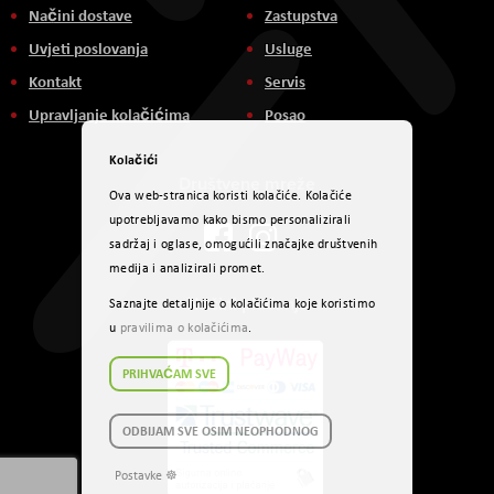
Načini dostave
Zastupstva
Uvjeti poslovanja
Usluge
Kontakt
Servis
Upravljanje kolačićima
Posao
Kolačići
Društvene mreže
Ova web-stranica koristi kolačiće. Kolačiće
upotrebljavamo kako bismo personalizirali
sadržaj i oglase, omogućili značajke društvenih
medija i analizirali promet.
Načini plaćanja
Saznajte detaljnije o kolačićima koje koristimo
u
pravilima o kolačićima
.
PRIHVAĆAM SVE
ODBIJAM SVE OSIM NEOPHODNOG
Postavke ☸