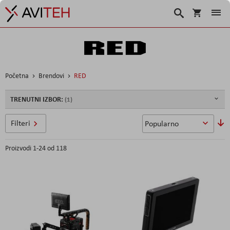
Košarica
Traži
Početna
Brendovi
RED
TRENUTNI IZBOR:
P
Filteri
si
Proizvodi
1
-
24
od
118