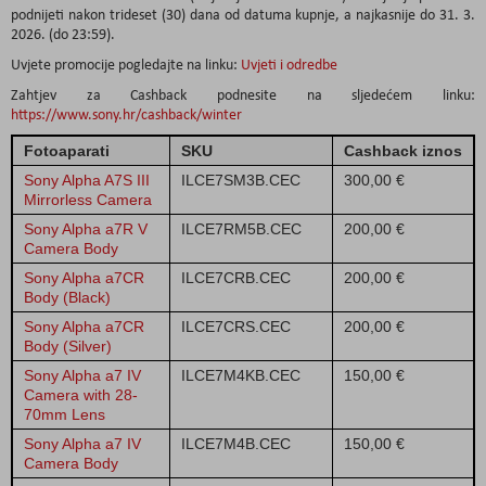
podnijeti nakon trideset (30) dana od datuma kupnje, a najkasnije do 31. 3.
2026. (do 23:59).
Uvjete promocije pogledajte na linku:
Uvjeti i odredbe
Zahtjev za Cashback podnesite na sljedećem linku:
https://www.sony.hr/cashback/winter
Fotoaparati
SKU
Cashback iznos
Sony Alpha A7S III
ILCE7SM3B.CEC
300,00 €
Mirrorless Camera
Sony Alpha a7R V
ILCE7RM5B.CEC
200,00 €
Camera Body
Sony Alpha a7CR
ILCE7CRB.CEC
200,00 €
Body (Black)
Sony Alpha a7CR
ILCE7CRS.CEC
200,00 €
Body (Silver)
Sony Alpha a7 IV
ILCE7M4KB.CEC
150,00 €
Camera with 28-
70mm Lens
Sony Alpha a7 IV
ILCE7M4B.CEC
150,00 €
Camera Body