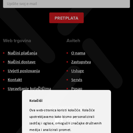
Prijavite
se
za
naš
PRETPLATA
newsletter:
Web trgovina
Aviteh
Načini plaćanja
O nama
Načini dostave
Zastupstva
Uvjeti poslovanja
Usluge
Kontakt
Servis
Upravljanje kolačićima
Posao
Kolačići
Društvene mreže
Ova web-stranica koristi kolačiće. Kolačiće
upotrebljavamo kako bismo personalizirali
sadržaj i oglase, omogućili značajke društvenih
medija i analizirali promet.