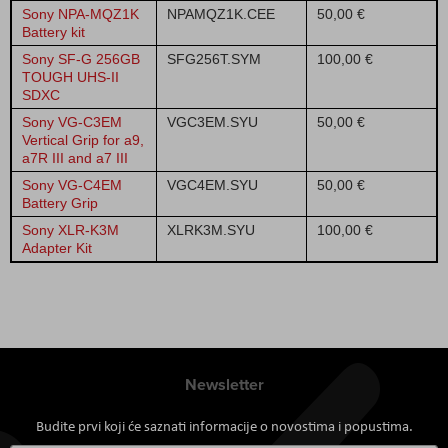
Sony NPA-MQZ1K
NPAMQZ1K.CEE
50,00 €
Battery kit
Sony SF-G 256GB
SFG256T.SYM
100,00 €
TOUGH UHS-II
SDXC
Sony VG-C3EM
VGC3EM.SYU
50,00 €
Vertical Grip for a9,
a7R III and a7 III
Sony VG-C4EM
VGC4EM.SYU
50,00 €
Battery Grip
Sony XLR-K3M
XLRK3M.SYU
100,00 €
Adapter Kit
Newsletter
Budite prvi koji će saznati informacije o novostima i popustima.